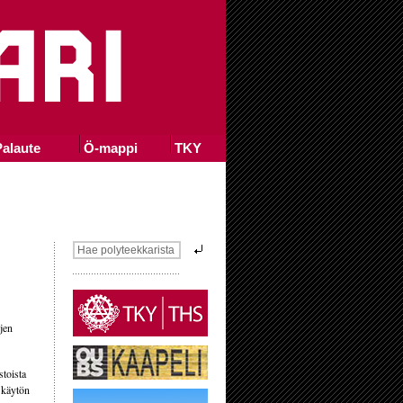
alaute
Ö-mappi
TKY
jen
stoista
n käytön