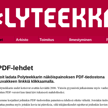
et
Arkisto
Toimitus
Ilmestyminen
P
PDF-lehdet
oit ladata Polyteekkarin näköispainoksen PDF-tiedostona
uvakkeen linkkiä klikkaamalla.
lyteekkarin uudet kotisivut avattiin keväällä 2006. Yleisön pyynnöstä julkaisimme myös vanho
htien PDF-versiot kun tämä kävi teknisesti mahdolliseksi.
emme korjailleet joihinkin PDF-tiedostoihin painetuissa lehdissä olleita virheitä. Joistakin tiedo
attaa puuttua myös joitakin kuvia tai piirroksia, sillä tekijänoikeudet rajoittavat joidenkin kuvie