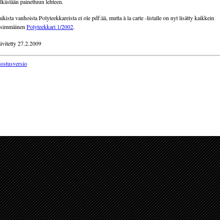
lkästään painettuun lehteen.
ikista vanhoista Polyteekkareista ei ole pdf:ää, mutta à la carte -listalle on nyt lisätty kaikkein
nsimmäinen
Polyteekkari 1/2002
.
ivitetty 27.2.2009
lostusversio