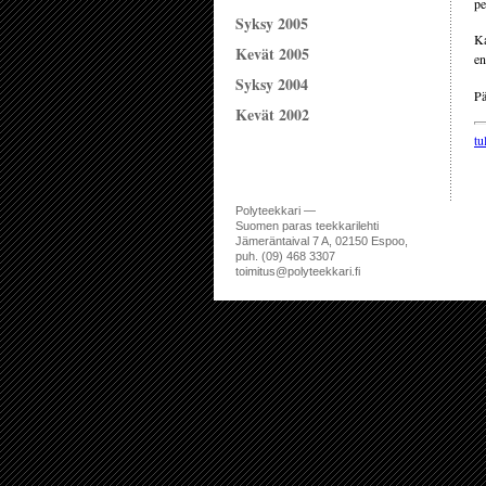
pe
Syksy 2005
Ka
Kevät 2005
e
Syksy 2004
Pä
Kevät 2002
tu
Polyteekkari —
Suomen paras teekkarilehti
Jämeräntaival 7 A, 02150 Espoo,
puh. (09) 468 3307
toimitus@polyteekkari.fi