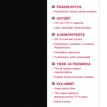
PÄÄKIRJOITUS
Polyteekkari vetoaa rauhan puolesta
UUTISET
TKY sai TTEY:n miljoonat
Jatko-opiskelijat Teekkarikylään
AJANKOHTAISTA
SIK on kukkulan kunkku
Polyteekkari onnittelee 4-vuotiasta
Polyteekkaria
Virtuaalisia vaikeuksia
Puolimeluisa mökki mäenpäällä
TIEDE JA TEKNIIKKA
TKK:lle bioinformatiikan
maisteriohjelma
Nopeita autoja ja kauniita robotteja
KOLUMNIT
Jotain laatua kiitos
TKK mainosmiehenä:
tietoteekkareista 70 % naisia
Elämä kanista