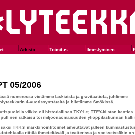
et
Arkisto
Toimitus
Ilmestyminen
P
PT 05/2006
ässä numerossa vietämme laskiaista ja gravitaatiota, juhlimme
olyteekkarin 4-vuotissynttäreitä ja biletämme Smökissä.
utispuolella viikko oli historiallinen TKY:lle; TTEY-kiistan kenties
opullinen ratkaisu toi miljoonaomaisuuden ylioppilaskunnan halli
isäksi TKK:n markkinointitoimet aiheuttavat jälleen kummastustus
utotehtaalla riittää ihmeteltävää ja teatterissa ja spekseissäkin on 