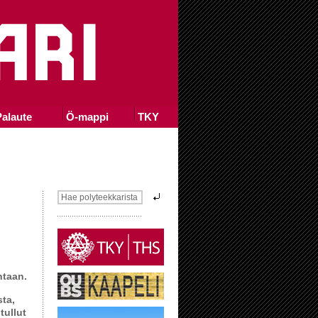
alaute
Ö-mappi
TKY
ntaan.
ta,
tullut