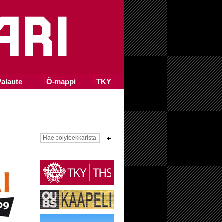
alaute
Ö-mappi
TKY