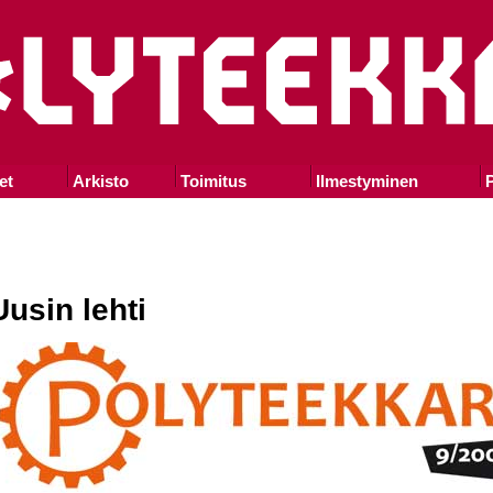
et
Arkisto
Toimitus
Ilmestyminen
P
Uusin lehti