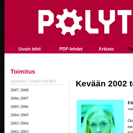
Uusin lehti
PDF-lehdet
Arkisto
To
Toimitus
VANHAT TOIMITUKSET
Kevään 2002 t
2007-2008
2006-2007
El
2005-2006
vas
2004-2005
Ota
2003-2004
me
2002-2003
hää