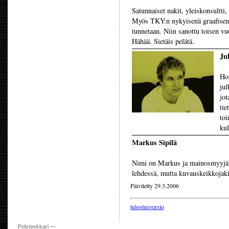
Satunnaiset nakit, yleiskonsultti,
Myös TKY:n nykyisenä graafisena
tunnetaan. Niin sanottu toisen v
Hähää. Sietäis pelätä.
Ju
Hoi
jul
jot
tie
toi
kul
Markus Sipilä
Nimi on Markus ja mainosmyyjä on
lehdessä, mutta kuvauskeikkojakin
Päivitetty 29.3.2006
tulostusversio
Polyteekkari —