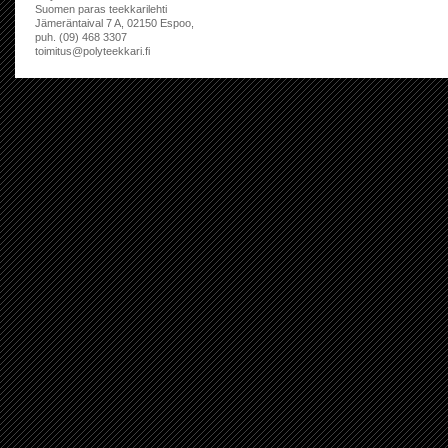
Suomen paras teekkarilehti
Jämeräntaival 7 A, 02150 Espoo,
puh. (09) 468 3307
toimitus@polyteekkari.fi