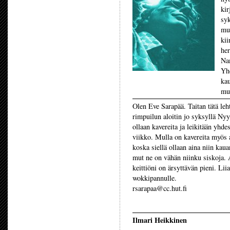
kir
syk
mut
kii
her
Nam
Yhd
kau
mu
Olen Eve Sarapää. Taitan tätä le
rimpuilun aloitin jo syksyllä Nyy
ollaan kavereita ja leikitään yhde
viikko. Mulla on kavereita myös a
koska siellä ollaan aina niin kaua
mut ne on vähän niinku siskoja. 
keittiöni on ärsyttävän pieni. Lii
wokkipannulle.
rsarapaa@cc.hut.fi
Ilmari Heikkinen