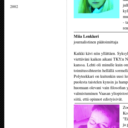
jul
2002
kyl
muu
- t
ren
Miia Lenkkeri
journalistinen päätoimittaja
Kaikki kävi niin yllättäen. Syks
viettäväni kaiken aikani TKY:n N
kanssa. Lehti oli minulle kuin om
toimitussihteerin hellällä sormell
Polyteekkari on kuitenkin uusi l
puolesta taistelen kynsin ja hamp
huomaan olevani vain filosofian y
valmistuminen Vaasan yliopistost
siitä, että opinnot edistyisivät.
Zo
Ko 
"Ei
ja 