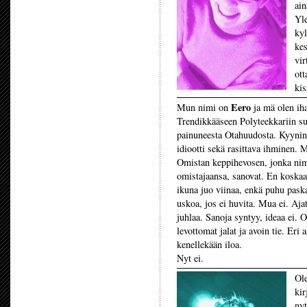
ain
Yle
kyl
ke
vir
ott
kis
Eero
Mun nimi on
ja mä olen ih
Trendikkääseen Polyteekkariin su
painuneesta Otahuudosta. Kyynin
idiootti sekä rasittava ihminen. 
Omistan keppihevosen, jonka nim
omistajaansa, sanovat. En koskaa
ikuna juo viinaa, enkä puhu pask
uskoa, jos ei huvita. Mua ei. Aja
juhlaa. Sanoja syntyy, ideaa ei. O
levottomat jalat ja avoin tie. Eri 
kenellekään iloa.
Nyt ei.
Ol
kir
nyt