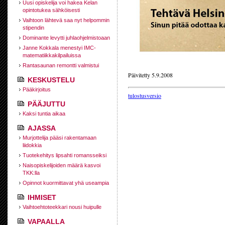
Uusi opiskelija voi hakea Kelan
opintotukea sähköisesti
Vaihtoon lähtevä saa nyt helpommin
stipendin
Dominante levytti juhlaohjelmistoaan
Janne Kokkala menestyi IMC-
matematiikkakilpailuissa
Rantasaunan remontti valmistui
Päivitetty 5.9.2008
KESKUSTELU
Pääkirjoitus
tulostusversio
PÄÄJUTTU
Kaksi tuntia aikaa
AJASSA
Murjottelija pääsi rakentamaan
liidokkia
Tuotekehitys lipsahti romansseiksi
Naisopiskelijoiden määrä kasvoi
TKK:lla
Opinnot kuormittavat yhä useampia
IHMISET
Vaihtoehtoteekkari nousi huipulle
VAPAALLA