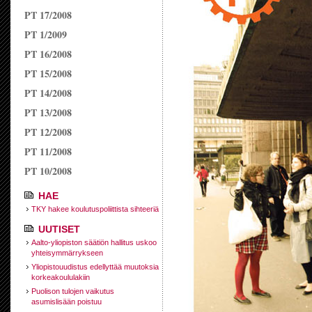
PT 17/2008
PT 1/2009
PT 16/2008
PT 15/2008
PT 14/2008
PT 13/2008
PT 12/2008
PT 11/2008
PT 10/2008
HAE
TKY hakee koulutuspoliittista sihteeriä
UUTISET
Aalto-yliopiston säätiön hallitus uskoo
yhteisymmärrykseen
Yliopistouudistus edellyttää muutoksia
korkeakoululakiin
Puolison tulojen vaikutus
asumislisään poistuu