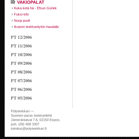
VAKIOPALAT
Kuka ketä hä - Efsun Gürlek
Fuksi-info
Nurja puoli
Ikuisen teekkaritytön haudalla
PT 12/2006
PT 11/2006
PT 10/2006
PT 09/2006
PT 08/2006
PT 07/2006
PT 06/2006
PT 05/2006
Polyteekkari —
Suomen paras teekkarilehti
Jämeräntaival 7 A, 02150 Espoo,
puh. (09) 468 3307
toimitus@polyteekkari.fi