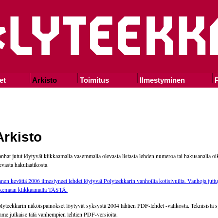
et
Arkisto
Toimitus
Ilmestyminen
P
Arkisto
nhat jutut löytyvät klikkaamalla vasemmalla olevasta listasta lehden numeroa tai hakusanalla oi
evasta hakulaatikosta.
nen kevättä 2006 ilmestyneet lehdet löytyvät Polyteekkarin vanhoilta kotisivuilta. Vanhoja juttu
kemaan klikkaamalla TÄSTÄ.
lyteekkarin näköispainokset löytyvät syksystä 2004 lähtien PDF-lehdet -valikosta. Teknisistä s
me julkaise tätä vanhempien lehtien PDF-versioita.