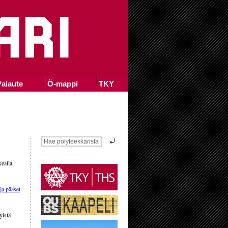
alaute
Ö-mappi
TKY
kealla
ja pääset
yistä