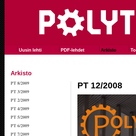
Uusin lehti
PDF-lehdet
Arkisto
To
Arkisto
PT 8/2009
PT 12/2008
PT 3/2009
PT 2/2009
PT 4/2009
PT 5/2009
PT 6/2009
PT 7/2009