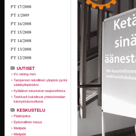
PT 17/2008
PT 1/2009
PT 16/2008
PT 15/2008
PT 14/2008
PT 13/2008
PT 12/2008
UUTISET
It's raining men
Tampereen teknillinen yliopisto pyrkii
säätiöyliopistoksi
Kyläläiset tutustuivat naapureihinsa
Teekkarit kokeilevat yhteisömedian
kännykkäsovellusta
KESKUSTELU
Pääkirjoitus
Epävirallinen totuus
Mielipide
Mielipide