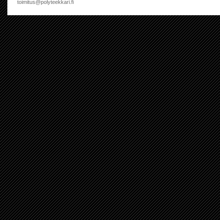
toimitus@polyteekkari.fi