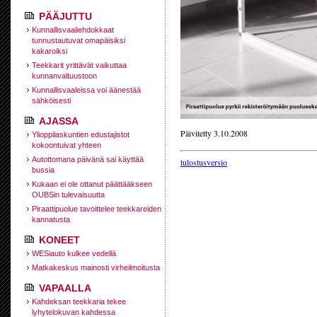
PÄÄJUTTU
Kunnallisvaaliehdokkaat
tunnustautuvat omapäisiksi
kakaroiksi
Teekkarit yrittävät vaikuttaa
kunnanvaltuustoon
Kunnallisvaaleissa voi äänestää
sähköisesti
AJASSA
Päivitetty 3.10.2008
Ylioppilaskuntien edustajistot
kokoontuivat yhteen
Autottomana päivänä sai käyttää
tulostusversio
bussia
Kukaan ei ole ottanut päättääkseen
OUBSin tulevaisuutta
Piraattipuolue tavoittelee teekkareiden
kannatusta
KONEET
WESiauto kulkee vedellä
Matkakeskus mainosti virheilmoitusta
VAPAALLA
Kahdeksan teekkaria tekee
lyhytelokuvan kahdessa