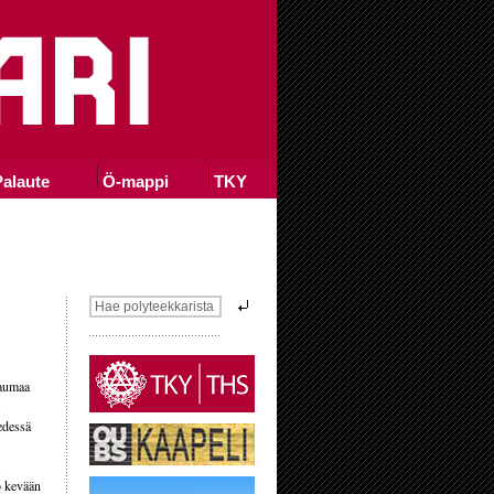
alaute
Ö-mappi
TKY
laumaa
.
edessä
lo kevään