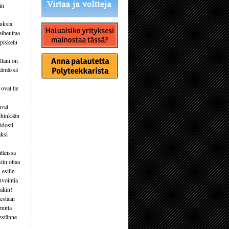
in
uksia
aiheuttaa
opiskelu
lläni on
räämässä
ovat tie
avat
ihinkään
idosti
aksi
tteissa
iin ottaa
esille
nvointia
sakin!
sestään
mutta
sestänne