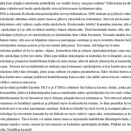
ljiltä kuin tyhjäksi rutistetulla peltitölkillä vai vieläkö löytyy energiaa touhuta? Tällä kertaa kesäk
attaa valitettavasti luoda opiskelijoille stressiä kiristyneen työtilanteen takia.
HS:n tekemän Korkeakouluopiskelijoiden terveystutkimuksen 2008 mukaan psyykkisiä vaike
iskelijoille aiheuttaa eniten muun muassa jatkuva ylirasituksen kokeminen. Stressiä puolestaan 
iintyminen sekä vaikeus saada otetta opiskelusta. Kuulostaako tutulta? Kannattaa muistaa, että 
 opiskelijan työ ja sillä on tärkeä merkitys hänen elämässään. Tästä huolimatta tuntuu siltä, että
iskelijan työkykyyn eli opiskelukykyyn kiinnitetään liian vähän huomiota. Toisaalta ainakin itse
llainen tunne, että asia on hiljalleen menossa parempaan suuntaan ja myös koululla oltaisiin he
iskelijoiden olemassaoloon ja hyvinvoinnin tärkeyteen. Toivotaan, että hiljaa hyvä tulee.
iskelun puitteet eli hyvä opetus, ohjaus, kunnolliset tilat ja yleinen opintojärjestelyjen sujuvuus 
hti opiskelijan työhyvinvointia. Ehkä jopa tätäkin tärkeämpää on kuitenkin hyvä ilmapiiri, jossa
iskelijat ja yliopiston henkilökunta kulkevat rinta rinnan, tekevät aidosti yhteistyötä ja kunnioitt
isiaan. Tuoreen terveystutkimuksen mukaan jopa kolmannes opiskelijoista ei koe kuuluvansa m
iskeluun liittyvään ryhmään, joten asian suhteen on paljon parannettavaa. Eikö olisikin hienoa a
kea kuuluvansa samaan joukkoon henkilökunnan kanssa eikä vain jäädä salista toiseen vaeltav
silöksi suuressa massassa.
nä keväänä pyörähti käyntiin TKY:n ja YTHS:n yhteinen Tue killassa kaveria -hanke, jonka pui
koonnuttiin yhdessä kiltatoimijoiden kanssa miettimään miten opiskelijoiden hyvinvointi voitais
hdollisimman hyvin huomioon myös kiltojen jokapäiväisessä toiminnassa. Toivottavasti aiheen 
staminen on herättänyt ajatuksia ja johtanut myös konkreettisiin toimiin. Jo ihan pienetkin hyvi
istävät teot ovat askel parempaan suuntaan. Kiitoksia killoille hyvästä työstä ja tsemppiä jatkos
iskelijan hyvinvoinnin kannalta hyvin tärkeää on myös riittävä vapaa-aika, rentoutuminen ja it
olta pitäminen. Tässä koulu voi auttaa muun muassa tarjoamalla laadukkaita liikuntapalveluita, 
ppujen lopuksi vastuu omasta hyvinvoinnista on kuitenkin opiskelijalla itsellään. Pitäkää siis it
olta. Nauttikaa kesästä!