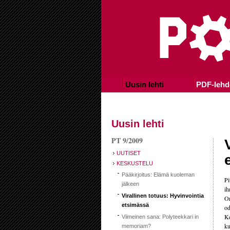
Uusin lehti
PDF-lehd
Uusin lehti
PT 9/2009
UUTISET
KESKUSTELU
Pääkirjoitus: Elämä kuoleman
Pi
jälkeen
ih
Virallinen totuus: Hyvinvointia
On
etsimässä
od
Ke
Viimeinen sana: Polyteekkari in
ku
memoriam?