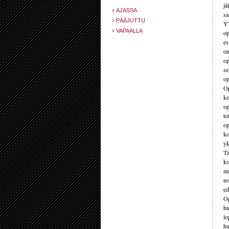
jä
AJASSA
sa
PÄÄJUTTU
YT
VAPAALLA
op
es
on
op
se
op
Op
ko
op
to
op
ko
yk
Tä
ko
ma
no
ed
Op
hu
lo
hu