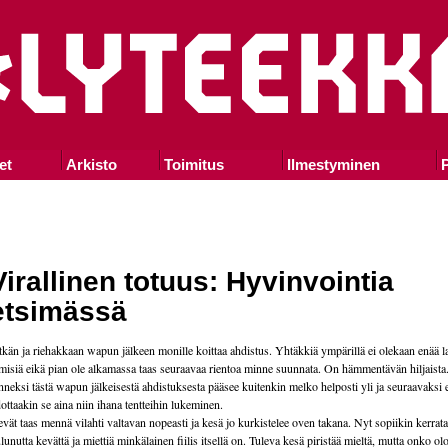
et
Arkisto
Toimitus
Ilmestyminen
P
Virallinen totuus: Hyvinvointia
etsimässä
tkän ja riehakkaan wapun jälkeen monille koittaa ahdistus. Yhtäkkiä ympärillä ei olekaan enää 
misiä eikä pian ole alkamassa taas seuraavaa rientoa minne suunnata. On hämmentävän hiljaista
neksi tästä wapun jälkeisestä ahdistuksesta pääsee kuitenkin melko helposti yli ja seuraavaksi 
ottaakin se aina niin ihana tentteihin lukeminen.
vät taas mennä vilahti valtavan nopeasti ja kesä jo kurkistelee oven takana. Nyt sopiikin kerrata
lunutta kevättä ja miettiä minkälainen fiilis itsellä on. Tuleva kesä piristää mieltä, mutta onko o