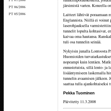
tunnelinporauskoneita, joiden
järsimistä varten. Koneella on
PT 06/2006
PT 05/2006
Laitteet lähtivät poraamaan 
Englannista. Niillä ei voinut 
laserohjauksella varmistettii
tunnelit lopulta kohtasivat, 
kaivaa oma hautansa. Ranskala
tuli osa tunnelin seinää.
Nykyisin junalla Lontoosta Pa
Huomioiden turvatarkastukset 
nopeampi kuin lentäen. Matku
ennustetuista, sillä lento- ja 
lisääntymiseen laskemalla hin
tunnelin avaamisen jälkeen. J
saattaa tulla ajankohtaiseksi 
Pekka Tuominen
Päivitetty 11.3.2008