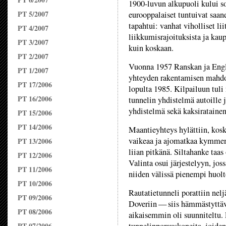
1900-luvun alkupuoli kului s
PT 5/2007
eurooppalaiset tuntuivat saa
tapahtui: vanhat viholliset li
PT 4/2007
liikkumisrajoituksista ja kau
PT 3/2007
kuin koskaan.
PT 2/2007
Vuonna 1957 Ranskan ja Englan
PT 1/2007
yhteyden rakentamisen mahdoll
PT 17/2006
lopulta 1985. Kilpailuun tuli n
PT 16/2006
tunnelin yhdistelmä autoille j
yhdistelmä sekä kaksiratainen
PT 15/2006
PT 14/2006
Maantieyhteys hylättiin, kosk
vaikeaa ja ajomatkaa kymmeni
PT 13/2006
liian pitkänä. Siltahanke taas
PT 12/2006
Valinta osui järjestelyyn, jos
PT 11/2006
niiden välissä pienempi huolto
PT 10/2006
Rautatietunneli porattiin nel
PT 09/2006
Doveriin — siis hämmästyttäv
PT 08/2006
aikaisemmin oli suunniteltu. 
PT 07/2006