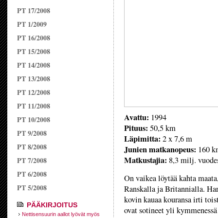
PT 17/2008
PT 1/2009
PT 16/2008
PT 15/2008
PT 14/2008
PT 13/2008
PT 12/2008
PT 11/2008
Avattu:
1994
PT 10/2008
Pituus:
50,5 km
PT 9/2008
Läpimitta:
2 x 7,6 m
PT 8/2008
Junien matkanopeus:
160 k
Matkustajia:
8,3 milj. vuode
PT 7/2008
PT 6/2008
On vaikea löytää kahta maata, 
PT 5/2008
Ranskalla ja Britannialla. Ha
kovin kauaa kouransa irti toi
PÄÄKIRJOITUS
ovat sotineet yli kymmeness
Nettisensuurin aallot lyövät myös