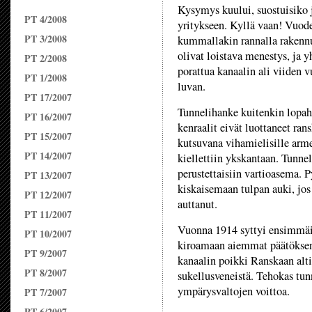
Kysymys kuului, suostuisiko
PT 4/2008
yritykseen. Kyllä vaan! Vuod
PT 3/2008
kummallakin rannalla rakennu
olivat loistava menestys, ja 
PT 2/2008
porattua kanaalin ali viiden v
PT 1/2008
luvan.
PT 17/2007
Tunnelihanke kuitenkin lopaht
PT 16/2007
kenraalit eivät luottaneet rans
PT 15/2007
kutsuvana vihamielisille arm
PT 14/2007
kiellettiin ykskantaan. Tunnel
perustettaisiin vartioasema. P
PT 13/2007
kiskaisemaan tulpan auki, jos
PT 12/2007
auttanut.
PT 11/2007
Vuonna 1914 syttyi ensimmäin
PT 10/2007
kiroamaan aiemmat päätöksens
PT 9/2007
kanaalin poikki Ranskaan altis
PT 8/2007
sukellusveneistä. Tehokas tun
ympärysvaltojen voittoa.
PT 7/2007
PT 6/2007