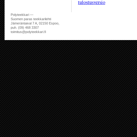
tulostusversio
Polyteekkari —
Suomen paras teekkarilehti
Jämeräntaival 7 A, 02150 Espoo,
puh. (09) 468 3307
toimitus@polyteekkari.fi