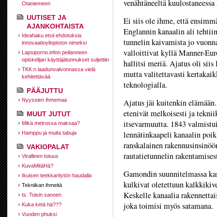
venähtäneeltä kuulostaneessa
Otaniemeen
UUTISET JA
Ei siis ole ihme, että ensimm
AJANKOHTAISTA
Englannin kanaalin ali tehtii
Ideahaku etsii ehdotuksia
tunnelin kaivamista jo vuonn
innovaatioyliopiston nimeksi
valloittivat kyllä Manner-Eu
Lapsiporno.infon peilanneen
opiskelijan käyttäjätunnukset suljettiin
hallitsi meriä. Ajatus oli sii
TKK:n laadunvalvonnassa vielä
mutta valitettavasti kertakai
kehitettävää
teknologialla.
PÄÄJUTTU
Nyyssien ihmemaa
Ajatus jäi kuitenkin elämään.
etenivät melkoisesti ja teknii
MUUT JUTUT
itsevarmuutta. 1843 valmistui
Mikä metrossa maksaa?
lennätinkaapeli kanaalin poikk
Hamppu ja muita tabuja
ranskalainen rakennusinsinö
VAKIOPALAT
rautatietunnelin rakentamises
Virallinen totuus
KuvaMitäHä?
Gamondin suunnitelmassa kanaa
Ikuisen teekkaritytön haudalla
kulkivat oletettuun kalkkikiv
Tekniikan ihmeitä
Keskelle kanaalia rakennettai
ts. Toisin sanoen
joka toimisi myös satamana.
Kuka ketä hä???
Vuoden phuksi