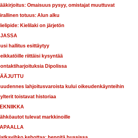
ääkirjoitus: Omaisuus pysyy, omistajat muuttuvat
irallinen totuus: Alun alku
ielipide: Kielilaki on järjetön
AJASSA
usi hallitus esittäytyy
eikkatöille riittäisi kysyntää
ontaktiharjoituksia Dipolissa
ÄÄJUTTU
uudennes lahjoitusvaroista kului oikeudenkäynteihin
ylterit toistavat historiaa
EKNIIKKA
ähköautot tulevat markkinoille
APAALLA
atkavihko kehottaa: hengitä bussissa