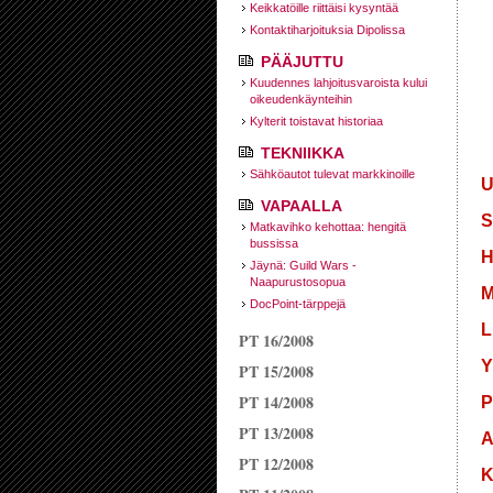
Keikkatöille riittäisi kysyntää
Kontaktiharjoituksia Dipolissa
PÄÄJUTTU
Kuudennes lahjoitusvaroista kului
oikeudenkäynteihin
Kylterit toistavat historiaa
TEKNIIKKA
Sähköautot tulevat markkinoille
U
VAPAALLA
S
Matkavihko kehottaa: hengitä
bussissa
H
Jäynä: Guild Wars -
Naapurustosopua
M
DocPoint-tärppejä
L
PT 16/2008
Y
PT 15/2008
PT 14/2008
P
PT 13/2008
A
PT 12/2008