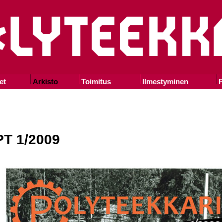
et
Arkisto
Toimitus
Ilmestyminen
P
PT 1/2009