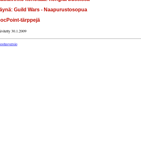
äynä: Guild Wars - Naapurustosopua
ocPoint-tärppejä
ivitetty 30.1.2009
lostusversio