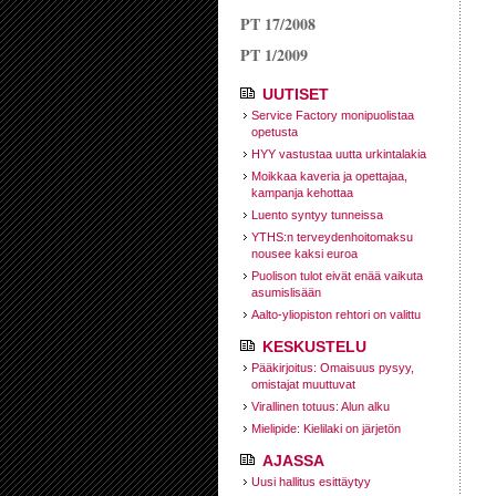
PT 17/2008
PT 1/2009
UUTISET
Service Factory monipuolistaa
opetusta
HYY vastustaa uutta urkintalakia
Moikkaa kaveria ja opettajaa,
kampanja kehottaa
Luento syntyy tunneissa
YTHS:n terveydenhoitomaksu
nousee kaksi euroa
Puolison tulot eivät enää vaikuta
asumislisään
Aalto-yliopiston rehtori on valittu
KESKUSTELU
Pääkirjoitus: Omaisuus pysyy,
omistajat muuttuvat
Virallinen totuus: Alun alku
Mielipide: Kielilaki on järjetön
AJASSA
Uusi hallitus esittäytyy