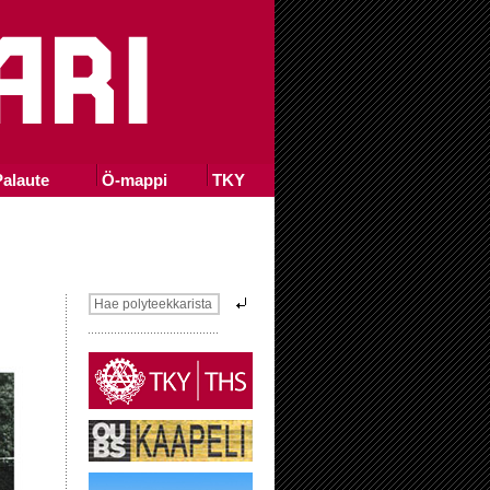
alaute
Ö-mappi
TKY