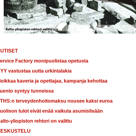
UTISET
ervice Factory monipuolistaa opetusta
YY vastustaa uutta urkintalakia
oikkaa kaveria ja opettajaa, kampanja kehottaa
uento syntyy tunneissa
THS:n terveydenhoitomaksu nousee kaksi euroa
uolison tulot eivät enää vaikuta asumislisään
alto-yliopiston rehtori on valittu
KESKUSTELU