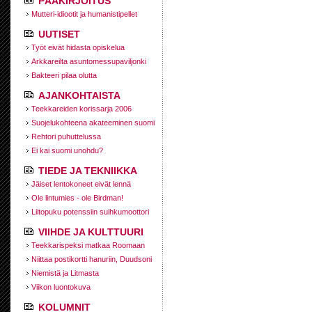
PÄÄKIRJOITUS
Mutteri-idiootit ja humanistipellet
UUTISET
Työt eivät hidasta opiskelua
Arkkareilta asuntomessupaviljonki
Bakteeri pilaa olutta
AJANKOHTAISTA
Teekkareiden korissarja 2006
Suojelukohteena akateeminen suomi
Rehtori puhuttelussa
Ei kai suomi unohdu?
TIEDE JA TEKNIIKKA
Jäiset lentokoneet eivät lennä
Ole lintumies - ole Birdman!
Liitopuku potenssiin suihkumoottori
VIIHDE JA KULTTUURI
Teekkarispeksi matkaa Roomaan
Niittaa postikortti hanuriin, Duudsoni
Niemistä ja Litmasta
Viikon luontokuva
KOLUMNIT