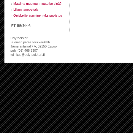
Maailma muuttuu, muututko sinä?
Liikunnanopettaja
Opiskelija-asuminen yksipuolistuu
PT 05/2006
Polyteekkari —
Suomen paras teekkarilehti
Jämeräntaival 7 A, 02150 Espoo,
puh. (09) 468 3307
toimitus@polyteekkari.fi