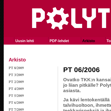
Uusin lehti
PDF-lehdet
Arkisto
To
Arkisto
PT 8/2009
PT 06/2006
PT 3/2009
Ovatko TKK:n kansa
PT 2/2009
jo liian pitkälle? Pol
PT 4/2009
asiasta.
PT 5/2009
Ja kävi lentokentäll
PT 6/2009
talvihuoltoon, ihmette
PT 7/2009
teekkarispeksiä ja 