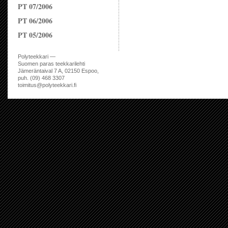
PT 07/2006
PT 06/2006
PT 05/2006
Polyteekkari —
Suomen paras teekkarilehti
Jämeräntaival 7 A, 02150 Espoo,
puh. (09) 468 3307
toimitus@polyteekkari.fi