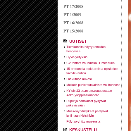
PT 17/2008
PT 1/2009
PT 16/2008
PT 15/2008
UUTISET
Tietokoneita höyrykoneiden
hengessä
Hyviä yrityksiä
CV-tohtorit vauhdissa IT-messuilla
15 prosenttia teekkareista opiskelee
tavoitevauhtia
Laskutupa aukesi
Melkein puolet tutalaisista voi huonosti
KY siirtää osan omaisuudestaan
Aalto-ylioppilaskunnalle
Puput ja paholaiset pysyivät
pöksyissään
Musiikkiyhdistykset päätyivät
juhlimaan Helsinkiin
Pölyt pyyhitty museosta
KESKUSTELU