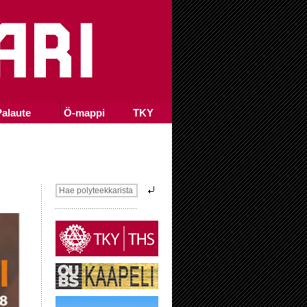
alaute
Ö-mappi
TKY