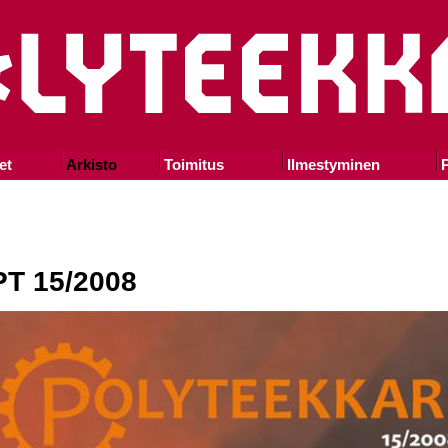
et
Arkisto
Toimitus
Ilmestyminen
P
PT 15/2008