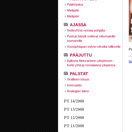
Pääkirjoitus
Mielipide
Mielipide
AJASSA
Nettiryhmä nostaa pohjalta
Paskat bändit soittivat vittumaisille
tuomareille
Vuosijuhlapari selvisi etkoilta sillikselle
Pä
PÄÄJUTTU
tu
Aallosta Aleksanterin yliopistoon -
Kohti yhtä ja monialaista yliopistoa
PALSTAT
Virallinen totuus
Innovaatio
Analogian laitos
PT 14/2008
PT 13/2008
PT 12/2008
PT 11/2008