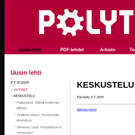
Uusin lehti
PDF-lehdet
Arkisto
To
Uusin lehti
PT 9/2009
KESKUSTELU
UUTISET
KESKUSTELU
Päivitetty 8.5.2009
Pääkirjoitus: Elämä kuoleman
jälkeen
tulostusversio
Virallinen totuus: Hyvinvointia
etsimässä
Viimeinen sana: Polyteekkari in
memoriam?