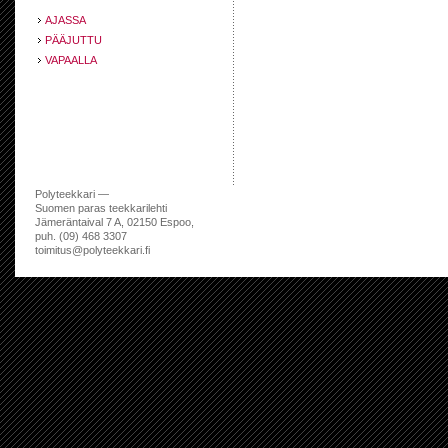
AJASSA
PÄÄJUTTU
VAPAALLA
Polyteekkari —
Suomen paras teekkarilehti
Jämeräntaival 7 A, 02150 Espoo,
puh. (09) 468 3307
toimitus@polyteekkari.fi