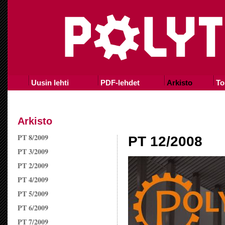
Uusin lehti
PDF-lehdet
Arkisto
To
Arkisto
PT 8/2009
PT 12/2008
PT 3/2009
PT 2/2009
PT 4/2009
PT 5/2009
PT 6/2009
PT 7/2009