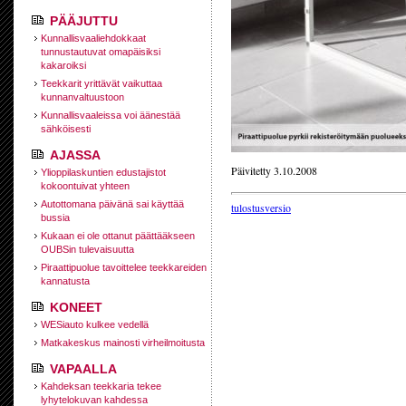
PÄÄJUTTU
Kunnallisvaaliehdokkaat
tunnustautuvat omapäisiksi
kakaroiksi
Teekkarit yrittävät vaikuttaa
kunnanvaltuustoon
Kunnallisvaaleissa voi äänestää
sähköisesti
AJASSA
Päivitetty 3.10.2008
Ylioppilaskuntien edustajistot
kokoontuivat yhteen
Autottomana päivänä sai käyttää
tulostusversio
bussia
Kukaan ei ole ottanut päättääkseen
OUBSin tulevaisuutta
Piraattipuolue tavoittelee teekkareiden
kannatusta
KONEET
WESiauto kulkee vedellä
Matkakeskus mainosti virheilmoitusta
VAPAALLA
Kahdeksan teekkaria tekee
lyhytelokuvan kahdessa