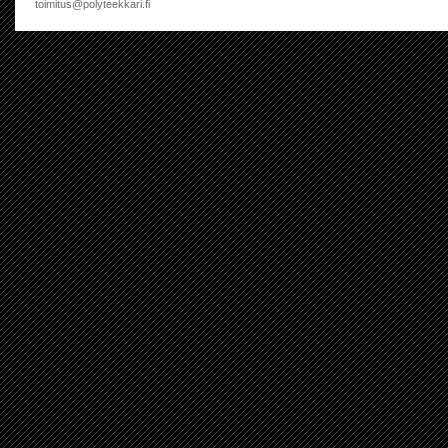
toimitus@polyteekkari.fi