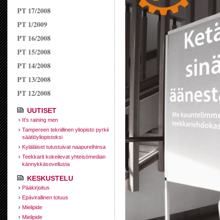
PT 17/2008
PT 1/2009
PT 16/2008
PT 15/2008
PT 14/2008
PT 13/2008
PT 12/2008
UUTISET
It's raining men
Tampereen teknillinen yliopisto pyrkii
säätiöyliopistoksi
Kyläläiset tutustuivat naapureihinsa
Teekkarit kokeilevat yhteisömedian
kännykkäsovellusta
KESKUSTELU
Pääkirjoitus
Epävirallinen totuus
Mielipide
Mielipide