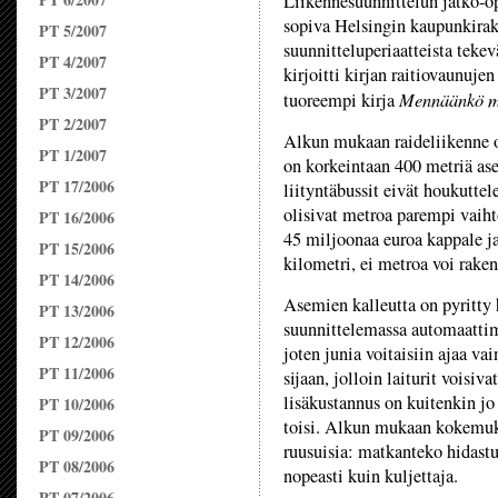
Liikennesuunnittelun jatko-o
sopiva Helsingin kaupunkirak
PT 5/2007
suunnitteluperiaatteista teke
PT 4/2007
kirjoitti kirjan raitiovaunuje
PT 3/2007
Mennäänkö m
tuoreempi kirja
PT 2/2007
Alkun mukaan raideliikenne o
PT 1/2007
on korkeintaan 400 metriä ase
PT 17/2006
liityntäbussit eivät houkuttel
olisivat metroa parempi vaih
PT 16/2006
45 miljoonaa euroa kappale ja
PT 15/2006
kilometri, ei metroa voi raken
PT 14/2006
Asemien kalleutta on pyritty 
PT 13/2006
suunnittelemassa automaattime
PT 12/2006
joten junia voitaisiin ajaa v
PT 11/2006
sijaan, jolloin laiturit voisi
lisäkustannus on kuitenkin jo
PT 10/2006
toisi. Alkun mukaan kokemuk
PT 09/2006
ruusuisia: matkanteko hidastu
PT 08/2006
nopeasti kuin kuljettaja.
PT 07/2006