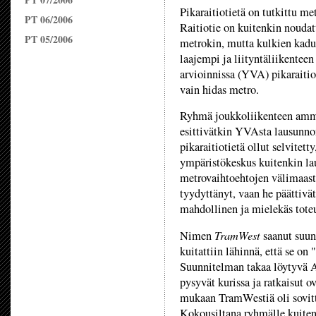
Pikaraitiotietä on tutkittu m
PT 06/2006
Raitiotie on kuitenkin noudat
PT 05/2006
metrokin, mutta kulkien kadull
laajempi ja liityntäliikentee
arvioinnissa (YVA) pikaraitio
vain hidas metro.
Ryhmä joukkoliikenteen ammatt
esittivätkin YVAsta lausunnon
pikaraitiotietä ollut selvitet
ympäristökeskus kuitenkin laus
metrovaihtoehtojen välimaast
tyydyttänyt, vaan he päättivät 
mahdollinen ja mielekäs toteu
TramWest
Nimen
saanut suunn
kuitattiin lähinnä, että se on
Suunnitelman takaa löytyvä A
pysyvät kurissa ja ratkaisut 
mukaan TramWestiä oli sovitt
Kokousiltana ryhmälle kuitenki