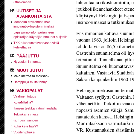
lahjontaa ja rikostuomioita,
Otaniemeen
joukkoliikennehankkeet etenev
UUTISET JA
kärjistynyt Helsingin ja Espoo
AJANKOHTAISTA
insinöörimäisellä tutkimuksell
Ideahaku etsii ehdotuksia
innovaatioyliopiston nimeksi
Ensimmäinen kattava suunnit
Lapsiporno.infon peilanneen
opiskelijan käyttäjätunnukset suljettiin
vuonna 1963, jolloin Helsingi
TKK:n laadunvalvonnassa vielä
johdolla vision 86,5 kilometr
kehitettävää
Castrénin suunnitelma oli hy
PÄÄJUTTU
toteutunut: Tunnelbanan pitu
Nyyssien ihmemaa
Suunnitelma oli huomattavast
MUUT JUTUT
kaltainen. Vastaavia Stadtbah
Mikä metrossa maksaa?
Saksan kaupunkeihin 1960-19
Hamppu ja muita tabuja
Helsingin metrosuunnitelmat
VAKIOPALAT
Valtanen syrjäytti Castrénin.
Virallinen totuus
vähennettiin. Tarkoituksena
KuvaMitäHä?
Ikuisen teekkaritytön haudalla
nopeasti asemien välejä. Sama
Tekniikan ihmeitä
rautateiden kanssa. Helsingi
ts. Toisin sanoen
Martinlaaksoon valmistuikin j
Kuka ketä hä???
VR. Kustannuksien säästämisek
Vuoden phuksi