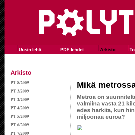
Uusin lehti
PDF-lehdet
Arkisto
To
Arkisto
PT 8/2009
Mikä metross
PT 3/2009
Metroa on suunniteltu
PT 2/2009
valmiina vasta 21 ki
PT 4/2009
edes harkita, kun hin
PT 5/2009
miljoonaa euroa?
PT 6/2009
PT 7/2009