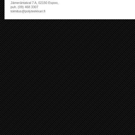
Jämeräntaival 7 A, 02150 Espoo,
puh. (09) 468 3307
toimitus@polyteekkari.fi