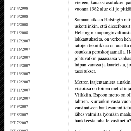
viereen, kauaksi asutuksen pa
PT 4/2008
vuonna 1982 alue oli jo pitkä
PT 3/2008
Samaan aikaan Helsingin raiti
PT 2/2008
uskottiinkin, että dieselbussi
Helsingin kaupunginvaltuusto 
PT 1/2008
lakkautukselta, on verkon ke
PT 17/2007
ratojen tekniikkaa on uusittu
PT 16/2007
osuuksia peruskorjaamalla. H
PT 15/2007
johtuvatkin pääasiassa vanhas
laipan varassa ja kaarteista, j
PT 14/2007
tasoitukset.
PT 13/2007
PT 12/2007
Metron laajentamista ainakin 
visioissa on toinen metrolinj
PT 11/2007
Viikkiin. Espoon metro on oll
PT 10/2007
lähtien. Kuitenkin vasta vuo
PT 9/2007
varsinaiseen hankesuunnittelu
lähes valmiita lyömään maah
PT 8/2007
hankkeesta rahalle vastinetta?
PT 7/2007
PT 6/2007