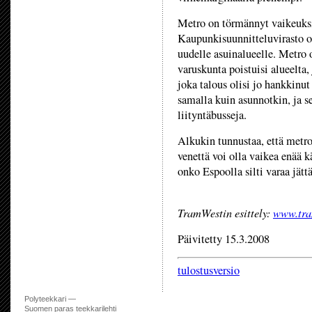
Metro on törmännyt vaikeuks
Kaupunkisuunnitteluvirasto on
uudelle asuinalueelle. Metro 
varuskunta poistuisi alueelta
joka talous olisi jo hankkinut
samalla kuin asunnotkin, ja s
liityntäbusseja.
Alkukin tunnustaa, että metroo
venettä voi olla vaikea enää 
onko Espoolla silti varaa jä
TramWestin esittely:
www.tra
Päivitetty 15.3.2008
tulostusversio
Polyteekkari —
Suomen paras teekkarilehti