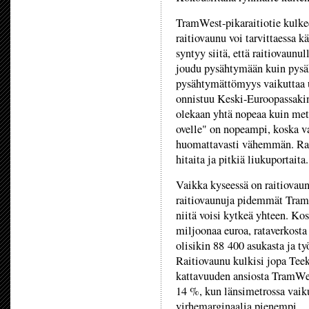
TramWest-pikaraitiotie kulke
raitiovaunu voi tarvittaessa k
syntyy siitä, että raitiovaunul
joudu pysähtymään kuin pysäke
pysähtymättömyys vaikuttaa u
onnistuu Keski-Euroopassakin
olekaan yhtä nopeaa kuin met
ovelle" on nopeampi, koska va
huomattavasti vähemmän. Rait
hitaita ja pitkiä liukuportaita.
Vaikka kyseessä on raitiovaunu
raitiovaunuja pidemmät TramW
niitä voisi kytkeä yhteen. Kos
miljoonaa euroa, rataverkosta
olisikin 88 400 asukasta ja t
Raitiovaunu kulkisi jopa Te
kattavuuden ansiosta TramWes
14 %, kun länsimetrossa vaik
virhemarginaalia pienempi.