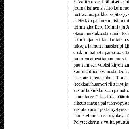
3. Valitettavasti tällaiset as
journalistinen sisältö kuin ruo
luettavuus, paikkansapitävyys
4. Heikko palaute muistuu mi
toimittajat Eero Holmila ja J
otasuunnistuksesta varsin te
toimittajan etiikan kultaisia 
fukseja ja muita hauskanpitäj
eriskummallista paitsi se, että
juomien aiheuttaman muistin
puuttumisen vuoksi kirjoittan
kommenttien asemesta itse ke
haastateltujen suuhun. Tämän 
(teekkari)huumori riittänyt j
vastailla kiukkuiseen palautte
"unohtaneet" varoittaa päätoi
aiheuttamasta palauteryöpystä
vastata varsin pöllämystyneen
harrastelijamainen röyhkeys 
Polyteekkarin sivuilta puutt