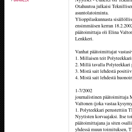
VAPAALLA
Otahuutoa julkaisi Teknillis
asuntolatoiminta.
Ylioppilaskunnasta sisällölli
ensimmäisen kerran 18.2.2002
päätoimittaja oli Elina Valto
Lenkkeri.
Vanhat päätoimittajat vastas
1. Millaisen teit Polyteekkari
2. Millä tavalla Polyteekkari 
3. Mistä sait lehdestä positiiv
4. Mistä sait lehdestä huonoin
1-7/2002
journalistinen päätoimittaja 
Valtonen (joka vastaa kysymy
1. Polyteekkari perustettiin
Nyytisten korvaajaksi. Itse 
päätoimittajana ja siten osall
yhdessä muun toimituksen, TK