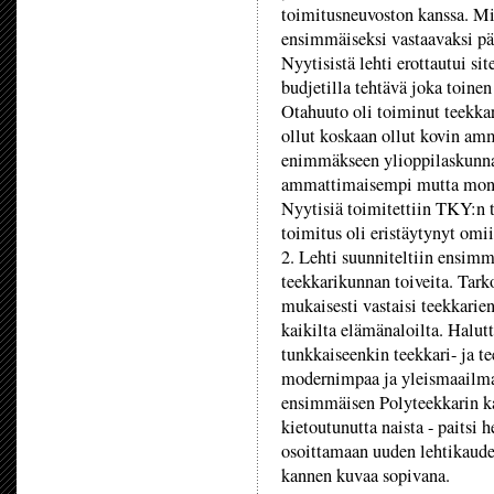
toimitusneuvoston kanssa. Mi
ensimmäiseksi vastaavaksi pää
Nyytisistä lehti erottautui s
budjetilla tehtävä joka toine
Otahuuto oli toiminut teekka
ollut koskaan ollut kovin am
enimmäkseen ylioppilaskunnan
ammattimaisempi mutta moni 
Nyytisiä toimitettiin TKY:n 
toimitus oli eristäytynyt omi
2. Lehti suunniteltiin ensimm
teekkarikunnan toiveita. Tarko
mukaisesti vastaisi teekkarien
kaikilta elämänaloilta. Halut
tunkkaiseenkin teekkari- ja te
modernimpaa ja yleismaailmall
ensimmäisen Polyteekkarin kan
kietoutunutta naista - paitsi
osoittamaan uuden lehtikaude
kannen kuvaa sopivana.