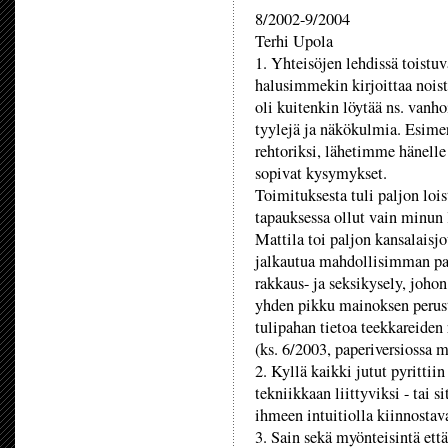
8/2002-9/2004
Terhi Upola
1. Yhteisöjen lehdissä toistuva
halusimmekin kirjoittaa noist
oli kuitenkin löytää ns. vanho
tyylejä ja näkökulmia. Esime
rehtoriksi, lähetimme hänelle
sopivat kysymykset.
Toimituksesta tuli paljon lois
tapauksessa ollut vain minun
Mattila toi paljon kansalaisjo
jalkautua mahdollisimman pal
rakkaus- ja seksikysely, johon
yhden pikku mainoksen peruste
tulipahan tietoa teekkareiden 
(ks. 6/2003, paperiversiossa m
2. Kyllä kaikki jutut pyrittii
tekniikkaan liittyviksi - tai s
ihmeen intuitiolla kiinnostava
3. Sain sekä myönteisintä että 