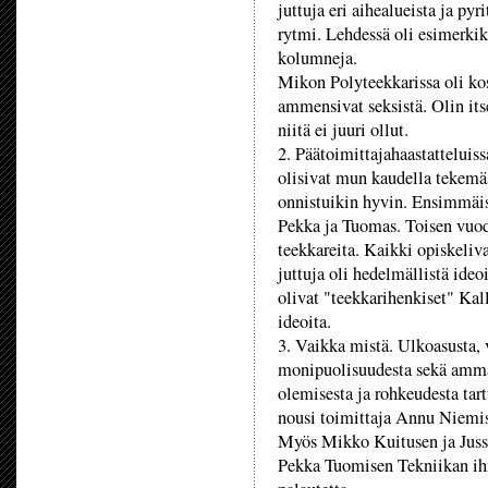
juttuja eri aihealueista ja pyr
rytmi. Lehdessä oli esimerkiks
kolumneja.
Mikon Polyteekkarissa oli ko
ammensivat seksistä. Olin its
niitä ei juuri ollut.
2. Päätoimittajahaastatteluiss
olisivat mun kaudella tekemäs
onnistuikin hyvin. Ensimmäis
Pekka ja Tuomas. Toisen vuode
teekkareita. Kaikki opiskeliv
juttuja oli hedelmällistä ide
olivat "teekkarihenkiset" Kall
ideoita.
3. Vaikka mistä. Ulkoasusta, 
monipuolisuudesta sekä ammat
olemisesta ja rohkeudesta tart
nousi toimittaja Annu Niemis
Myös Mikko Kuitusen ja Jussi
Pekka Tuomisen Tekniikan ihme