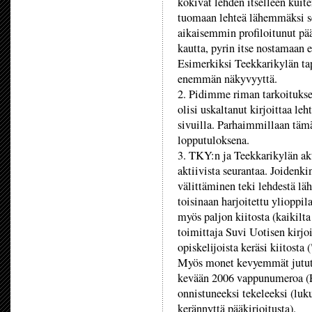
kokivat lehden itselleen kuite
tuomaan lehteä lähemmäksi sen
aikaisemmin profiloitunut pä
kautta, pyrin itse nostamaan e
Esimerkiksi Teekkarikylän ta
enemmän näkyvyyttä.
2. Pidimme riman tarkoitukse
olisi uskaltanut kirjoittaa l
sivuilla. Parhaimmillaan täm
lopputuloksena.
3. TKY:n ja Teekkarikylän akt
aktiivista seurantaa. Joiden
välittäminen teki lehdestä läh
toisinaan harjoitettu ylioppil
myös paljon kiitosta (kaikilt
toimittaja Suvi Uotisen kirjo
opiskelijoista keräsi kiitost
Myös monet kevyemmät jutut s
kevään 2006 vappunumeroa (Pol
onnistuneeksi tekeleeksi (luku
kerännyttä pääkirjoitusta).