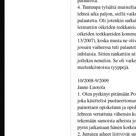
palautetta.
4. Tuntuupa tylsältä muistell
lehteä aika paljon, siellä vaik
palautetta. Oli jotenkin surku
leimattiin oikeiden teekkareid
oikeiden teekkareiden kommen
13/2007), koska musta ne oliv
jossain vaiheessa tuli palautet
infolaisia. Sitten rankattiin n
jollekin nenuliin. Se oli vaik
mielenkiintoisia tyyppejä.
10/2008-9/2009
Janne Luotola
1. Olen pyrkinyt pitämään Po
joka käsittelisi puolueettomas
painottaen opiskeluun ja opisk
lehteen verrattuna vähensin k
tekemään samoista aiheista jo
pyrin jatkamaan hänen korkeat
2. Juttujen aiheet liittyivät s