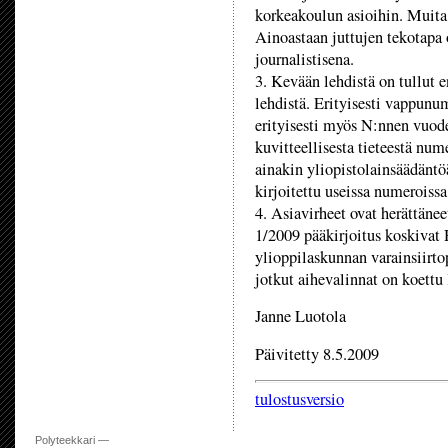
korkeakoulun asioihin. Muita 
Ainoastaan juttujen tekotapa o
journalistisena.
3. Kevään lehdistä on tullut 
lehdistä. Erityisesti vappunum
erityisesti myös N:nnen vuod
kuvitteellisesta tieteestä num
ainakin yliopistolainsäädäntöä
kirjoitettu useissa numeroissa
4. Asiavirheet ovat herättän
1/2009 pääkirjoitus koskivat
ylioppilaskunnan varainsiirtop
jotkut aihevalinnat on koettu
Janne Luotola
Päivitetty 8.5.2009
tulostusversio
Polyteekkari —