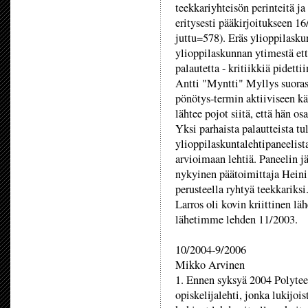
teekkariyhteisön perinteitä j
eritysesti pääkirjoitukseen 1
juttu=578). Eräs ylioppilaskun
ylioppilaskunnan ytimestä ett
palautetta - kritiikkiä pidett
Antti "Myntti" Myllys suorast
pönötys-termin aktiiviseen k
lähtee pojot siitä, että hän os
Yksi parhaista palautteista t
ylioppilaskuntalehtipaneelist
arvioimaan lehtiä. Paneelin j
nykyinen päätoimittaja Heini 
perusteella ryhtyä teekkariks
Larros oli kovin kriittinen lä
lähetimme lehden 11/2003.
10/2004-9/2006
Mikko Arvinen
1. Ennen syksyä 2004 Polyteek
opiskelijalehti, jonka lukijois