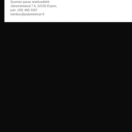
Suomen paras teekkarilehti
Jämeräntaival 7 A, 02150 Espoo,
puh. (09) 468 3307
toimitus@polyteekkari.fi