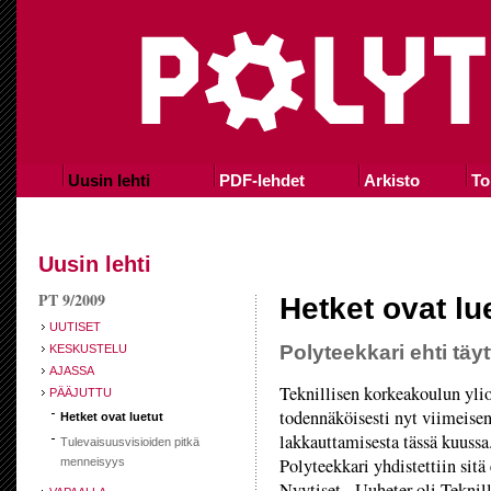
Uusin lehti
PDF-lehdet
Arkisto
To
Uusin lehti
PT 9/2009
Hetket ovat lu
UUTISET
Polyteekkari ehti täy
KESKUSTELU
AJASSA
Teknillisen korkeakoulun yli
PÄÄJUTTU
todennäköisesti nyt viimeisen
Hetket ovat luetut
lakkauttamisesta tässä kuussa
Tulevaisuusvisioiden pitkä
Polyteekkari yhdistettiin sitä
menneisyys
Nyytiset - Uuheter oli Teknil