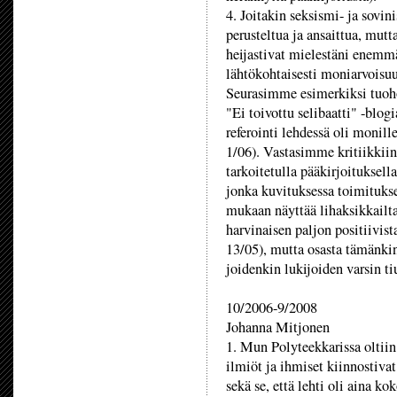
4. Joitakin seksismi- ja sovin
perusteltua ja ansaittua, mut
heijastivat mielestäni enemm
lähtökohtaisesti moniarvoisuut
Seurasimme esimerkiksi tuoho
"Ei toivottu selibaatti" -blogi
referointi lehdessä oli monill
1/06). Vastasimme kritiikkii
tarkoitetulla pääkirjoituksell
jonka kuvituksessa toimitukse
mukaan näyttää lihaksikkailta 
harvinaisen paljon positiivis
13/05), mutta osasta tämänkin
joidenkin lukijoiden varsin 
10/2006-9/2008
Johanna Mitjonen
1. Mun Polyteekkarissa oltiin
ilmiöt ja ihmiset kiinnostiva
sekä se, että lehti oli aina ko