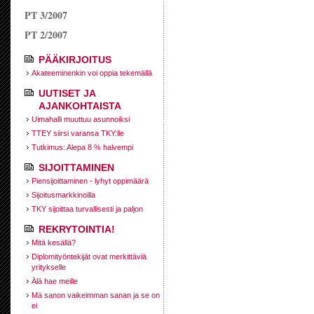
PT 3/2007
PT 2/2007
PÄÄKIRJOITUS
Akateeminenkin voi oppia tekemällä
UUTISET JA
AJANKOHTAISTA
Uimahalli muuttuu asunnoiksi
TTEY siirsi varansa TKY:lle
Tutkimus: Alepa 8 % halvempi
SIJOITTAMINEN
Piensijoittaminen - lyhyt oppimäärä
Sijoitusmarkkinoilla
TKY sijoittaa turvallisesti ja paljon
REKRYTOINTIA!
Mitä kesällä?
Diplomityöntekijät ovat merkittäviä
yritykselle
Älä hae meille
Mä sanon vaikeimman sanan ja se on
ei