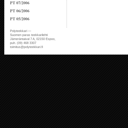
PT 07/2006
PT 06/2006
PT 05/2006
Polyteekkari —
Suomen paras teekkarilehti
Jämeräntaival 7 A, 02150 Espoo,
puh. (09) 468 3307
toimitus@polyteekkari.fi