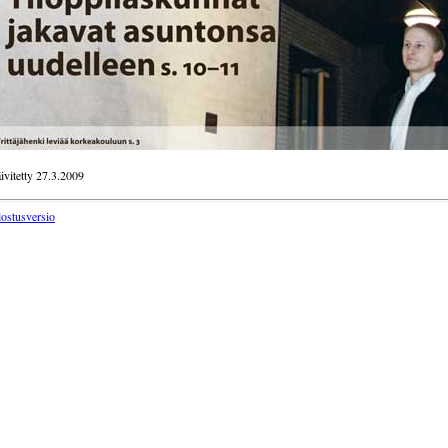
ivitetty 27.3.2009
lostusversio