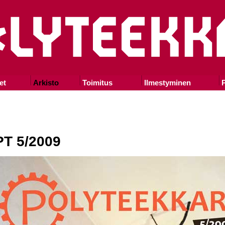
et
Arkisto
Toimitus
Ilmestyminen
P
PT 5/2009