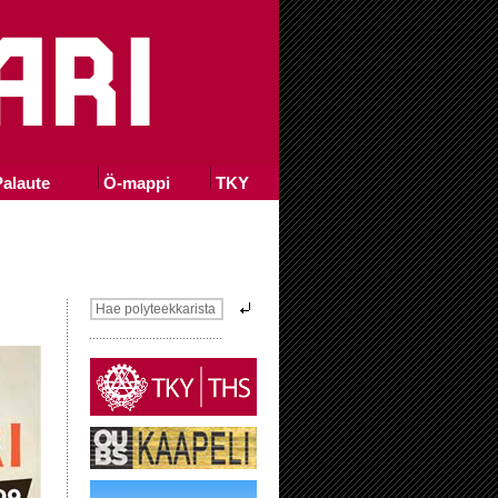
alaute
Ö-mappi
TKY