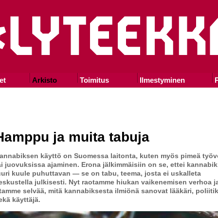
et
Arkisto
Toimitus
Ilmestyminen
P
Hamppu ja muita tabuja
annabiksen käyttö on Suomessa laitonta, kuten myös pimeä työ
ai juovuksissa ajaminen. Erona jälkimmäisiin on se, ettei kannabi
uuri kuule puhuttavan — se on tabu, teema, josta ei uskalleta
eskustella julkisesti. Nyt raotamme hiukan vaikenemisen verhoa j
tamme selvää, mitä kannabiksesta ilmiönä sanovat lääkäri, poliiti
ekä käyttäjä.