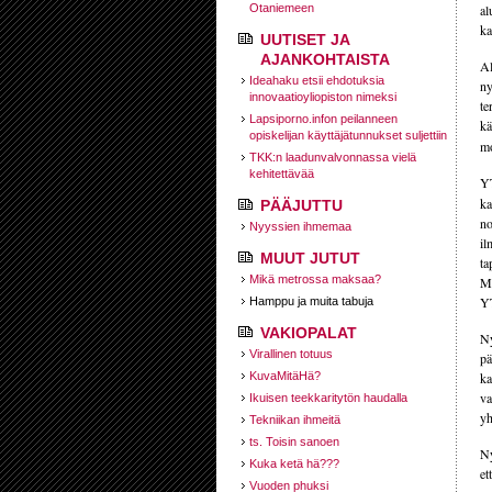
Otaniemeen
al
ka
UUTISET JA
AJANKOHTAISTA
Al
Ideahaku etsii ehdotuksia
ny
innovaatioyliopiston nimeksi
te
Lapsiporno.infon peilanneen
kä
opiskelijan käyttäjätunnukset suljettiin
mo
TKK:n laadunvalvonnassa vielä
kehitettävää
YT
ka
PÄÄJUTTU
no
Nyyssien ihmemaa
il
MUUT JUTUT
ta
Mikä metrossa maksaa?
Mu
YT
Hamppu ja muita tabuja
VAKIOPALAT
Ny
Virallinen totuus
pä
KuvaMitäHä?
ka
va
Ikuisen teekkaritytön haudalla
yh
Tekniikan ihmeitä
ts. Toisin sanoen
Ny
Kuka ketä hä???
et
Vuoden phuksi