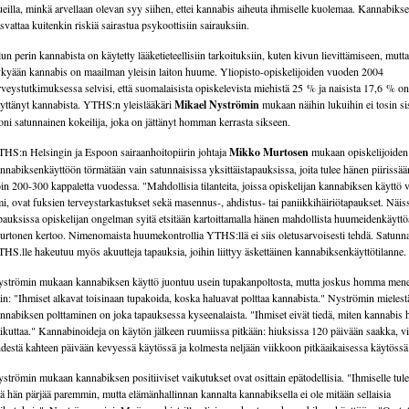
ueilla, minkä arvellaan olevan syy siihen, ettei kannabis aiheuta ihmiselle kuolemaa. Kannabiks
svattaa kuitenkin riskiä sairastua psykoottisiin sairauksiin.
un perin kannabista on käytetty lääketieteellisiin tarkoituksiin, kuten kivun lievittämiseen, mutta
kyään kannabis on maailman yleisin laiton huume. Yliopisto-opiskelijoiden vuoden 2004
rveystutkimuksessa selvisi, että suomalaisista opiskelevista miehistä 25 % ja naisista 17,6 % on
yttänyt kannabista. YTHS:n yleislääkäri
Mikael Nyströmin
mukaan näihin lukuihin ei tosin si
ni satunnainen kokeilija, joka on jättänyt homman kerrasta sikseen.
HS:n Helsingin ja Espoon sairaanhoitopiirin johtaja
Mikko Murtosen
mukaan opiskelijoiden
nnabiksenkäyttöön törmätään vain satunnaisissa yksittäistapauksissa, joita tulee hänen piirissää
in 200-300 kappaletta vuodessa. "Mahdollisia tilanteita, joissa opiskelijan kannabiksen käyttö v
mi, ovat fuksien terveystarkastukset sekä masennus-, ahdistus- tai paniikkihäiriötapaukset. Näis
pauksissa opiskelijan ongelman syitä etsitään kartoittamalla hänen mahdollista huumeidenkäyttö
rtonen kertoo. Nimenomaista huumekontrollia YTHS:llä ei siis oletusarvoisesti tehdä. Satunna
HS.lle hakeutuu myös akuutteja tapauksia, joihin liittyy äskettäinen kannabiksenkäyttötilanne.
strömin mukaan kannabiksen käyttö juontuu usein tupakanpoltosta, mutta joskus homma mene
in: "Ihmiset alkavat toisinaan tupakoida, koska haluavat polttaa kannabista." Nyströmin mielest
nnabiksen polttaminen on joka tapauksessa kyseenalaista. "Ihmiset eivät tiedä, miten kannabis 
ikuttaa." Kannabinoideja on käytön jälkeen ruumiissa pitkään: hiuksissa 120 päivään saakka, vi
destä kahteen päivään kevyessä käytössä ja kolmesta neljään viikkoon pitkäaikaisessa käytössä
strömin mukaan kannabiksen positiiviset vaikutukset ovat osittain epätodellisia. "Ihmiselle tule
tä hän pärjää paremmin, mutta elämänhallinnan kannalta kannabiksella ei ole mitään sellaisia