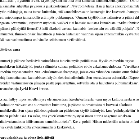
ikutuksia", Nyström arvioi. Myös psykiatrilla olisi oma kantansa kannabiksenkäyttöön: "On tut
tä kannabis aiheuttaa psykoosia ja skitsofreniaa", Nyström toteaa. Hän ei halua allekirjoittaa mit
ytön riskirajoja, mutta toteaa kuitenkin, että kannabiksessa on laatueroja: itse kasvatettu hampp
ein miedompaa ja mahdollisesti myös puhtaampaa. "Omaan käyttöön kasvattamisesta pitäisi eh
ngaista lievemmin", Nyström myöntää, vaikkei silti haluaisi laillistaa kannabista. "Miksi ihmiste
ipäänsä päihdyttää itsensä? Sikäli alkoholi vastaan kannabis -keskustelu on väärällä pohjalla",
mmentoi. Ihmisen pitäisi haitallisen ja toisen haitallisen valinnan sijaan ennemminkin kysyä itse
kä osa reaalimaailmaa on hänelle sellaisenaan sietämätöntä.
liitikon sana
umeet ja päihteet herättävät voimakkaita tunteita myös politiikassa. Hyvän esimerkin tarjoaa
nnabiksen lääkekäyttö, jonka sallimista kukaan poliitikko ei ole uskaltanut ehdottaa. "Varoittav
imerkin tarjoaa vuoden 2003 eduskuntavaalikampanja, joissa eräs vihreiden listoilla ollut ehdok
ehtyi kannattamaan kannabiksen käytön dekriminalisointia. Sen seurauksena esimerkiksi Espoo
hreiden vaalimainosten jakajien päälle jopa syljettiin, solvauksista ja huutelusta puhumattakaan"
nsanedustaja
Jyrki Kasvi
kertoo.
siaan liittyy myös se, ettei kyse ole ainoastaan lääketieteellisestä, vaan myös kulttuurisesta asias
koholi on vahvasti osa suomalaista kulttuuria, ja pääosa suomalaisista ei korvaisi alkoholia
nnabiksella. Sen sijaan päihdeongelmaisten päihteiden käyttö lisääntyisi, kun ´päihdepalettiin´ tu
illinen päihde lisää. En usko, että yhteiskuntamme pystyisi ilman suuria ongelmia ainakaan
hitulevaisuudessa laillistamaan kannabistuotteita", Kasvi pohtii. Hänen mielestään asiasta on ku
vä käydä kiihkotonta yhteiskunnallista keskustelua.
aruuskakkua ja pössyttelyriittejä