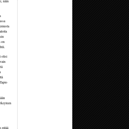
i, näin
a
assa
kemusta
aloita
uin
a on
tii.
 olisi
 vain
tä
n
ttä
 Tapio
mään
ärkeyteen
n pitää