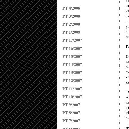
va
et
PT 4/2008
kä
PT 3/2008
us
ra
PT 2/2008
yl
PT 1/2008
ko
mi
PT 17/2007
Po
PT 16/2007
PT 15/2007
Hu
ka
PT 14/2007
es
er
PT 13/2007
vi
PT 12/2007
ka
PT 11/2007
"A
PT 10/2007
Al
ka
PT 9/2007
la
PT 8/2007
lä
hy
PT 7/2007
Av
PT 6/2007