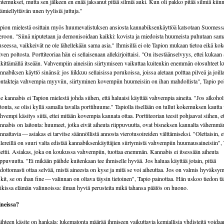
ntemukset, mutta sen jälkeen en enää jaksanut pitää silmiä auki. Kun oli pakko pitää silmiä kiinn
ämiellyttävän unen tyylisiä juttuja."
pion mielestä osittain myös huumevalistuksen ansiosta kannabiksenkäyttöä katsotaan Suomess
eroon. "Siinä niputetaan ja demonisoidaan kaikki: kovista ja miedoista huumeista puhutaan sam
useessa, vaikkeivät ne ole lähellekään sama asia." Ihmisillä ei ole Tapion mukaan tietoa eikä ko
lven poltosta. Porttiteoriaa hän ei sellaisenaan allekirjoittaisi. "On itsestäänselvyys, ettei kukaan 
ikittämällä itseään. Vahvempiin aineisiin siirtymiseen vaikuttaa kuitenkin enemmän olosuhteet k
nnabiksen käyttö sinänsä: jos liikkuu sellaisissa porukoissa, joissa aletaan polttaa pilveä ja joill
ntakteja vahvempia myyviin, siirtyminen kovempiin huumeisiin on ihan mahdollista", Tapio poh
se kannabis ei Tapion mielestä johda siihen, että haluaisi käyttää vahvempia aineita. "Jos alkoholi
itonta, se olisi kyllä samalla tavalla porttihuume." Tapiolla itsellään on tullut kokemuksen kautta
hvempi käsitys siitä, ettei mitään kovempia kannata ottaa. Porttiteorian teesit pohjaavat siihen, et
nnabis on laitonta: huumeet, jotka eivät aiheuta riippuvuutta, ovat bisneksen kannalta vähemmä
nnattavia — asiakas ei tarvitse säännöllistä annosta vierotusoireiden välttämiseksi. "Olettaisin, e
ilereillä on suuri valta edistää kannabiksenkäyttäjien siirtymistä vahvempiin huumausaineisiin",
ettii. Asiakas, joka on koukussa vahvempiin, tuottaa enemmän. Kannabis ei itsessään aiheuta
ippuvuutta. "Ei mikään päihde kuitenkaan tee ihmiselle hyvää. Jos haluaa käyttää jotain, pitää
dottomasti ottaa selvää, mistä aineesta on kyse ja mitä se voi aiheuttaa. Jos on valmis hyväksy
skit, se on ihan fine — valinnan on oltava täysin tietoinen", Tapio painottaa. Hän uskoo tiedon t
ikissa elämän valinnoissa: ilman hyviä perusteita mikä tahansa päätös on huono.
neissa?
ihteen käsite on hankala: lukematonta määrää ihmiseen vaikuttavia kemiallisia yhdisteitä voidaa