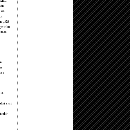
kittu,
ään
u on
kä
n pitää
 Nyström
ltään,
an
as
ssa
,
ta.
lisi yksi
itenkin