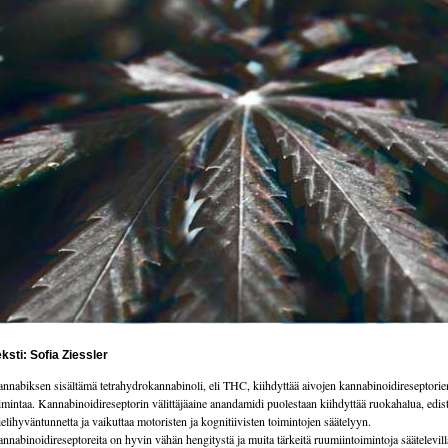
ksti: Sofia Ziessler
nnabiksen sisältämä tetrahydrokannabinoli, eli THC, kiihdyttää aivojen kannabinoidireseptorie
imintaa. Kannabinoidireseptorin välittäjäaine anandamidi puolestaan kiihdyttää ruokahalua, edis
elihyväntunnetta ja vaikuttaa motoristen ja kognitiivisten toimintojen säätelyyn.
nnabinoidireseptoreita on hyvin vähän hengitystä ja muita tärkeitä ruumiintoimintoja säätelevill