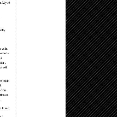
en käyttö
sälly
n esiin
oi tulla
sä
ään",
isesti
e toisin
ä
heihin
rtsassa
.
e tunne,