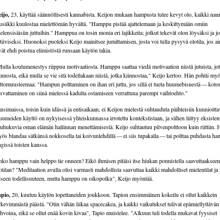
ijo,
23, käyttää säännöllisesti kannabista. Keijon mukaan hampusta tulee kevyt olo, kaikki naura
siikki kuulostaa mielettömän hyvältä. "Hamppu pistää ajattelemaan ja keskittymään omiin
elensisäisiin juttuihin." Hamppua on tosin monia eri lajikkeita; jotkut tekevät olon löysäksi ja jo
tiiviseksi. Huonoksi puoleksi Keijo mainitsee jumittamisen, josta voi tulla pysyvä olotila, jos ai
vät ehdi poistua elimistöstä runsaan käytön takia.
ulla koulumenestys riippuu motivaatiosta. Hamppu saattaa viedä motivaation niistä jutuista, jot
innosta, eikä mulla se vie sitä todellakaan niistä, jotka kiinnostaa," Keijo kertoo. Hän pohtii my
ittomuusteemaa: "Hampun polttaminen on ihan eri juttu, jos sillä ei tueta huumebisnestä — koto
svattaminen on siinä mielessä kadulta ostamiseen verrattuna parempi vaihtoehto."
nsimaissa, toisin kuin idässä ja entisaikaan, ei Keijon mielestä suhtauduta päihteisiin kunnioitta
umeiden käyttö on nykyisessä yhteiskunnassa irrotettu kontekstistaan, ja siihen liittyy eksistenti
uhukuvia oman elämän hallinnan menettämisestä. Keijo suhtautuu pilvenpolttoon kuin riittiin. 
ös blandaa sätkänsä nokkosella tai koivunlehdillä — ei siis tupakalla — tai polttaa puhdasta h
ngissä toisten kanssa.
ko hamppu vain helppo tie onneen? Eikö ihmisen pitäisi itse hiukan ponnistella saavuttaaksee
otilan? "Meditaation avulla olisi varmasti mahdollista saavuttaa kaikki mahdolliset mielentilat ja
iseen todellisuuteen, mutta hamppu on oikopolku", Keijo myöntää.
pio,
20, kuuluu käytön lopettaneiden joukkoon. Tapion ensimmäinen kokeilu ei ollut kaikkein
rkevimmästä päästä. "Otin vähän liikaa spacecakea, ja kaikki vaikutukset tulivat epämiellyttävän
hvoina, eikä se ollut enää kovin kivaa", Tapio muistelee. "Alkuun tuli todella mukavat fyysiset