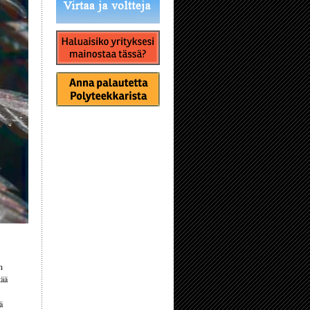
n
tää
ä