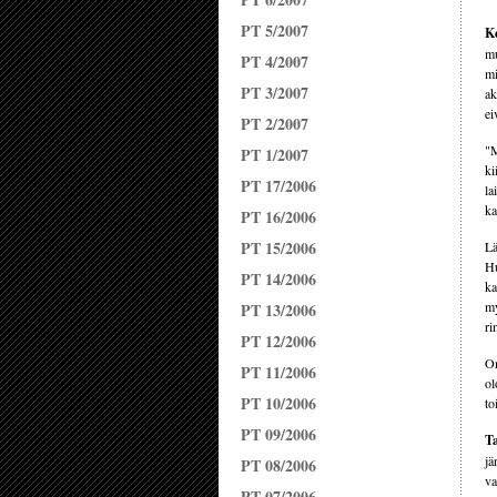
PT 5/2007
Ke
mu
PT 4/2007
mi
PT 3/2007
ak
ei
PT 2/2007
"M
PT 1/2007
ki
PT 17/2006
la
ka
PT 16/2006
PT 15/2006
Lä
Hu
PT 14/2006
ka
my
PT 13/2006
ri
PT 12/2006
On
PT 11/2006
ol
PT 10/2006
to
PT 09/2006
Ta
jä
PT 08/2006
va
PT 07/2006