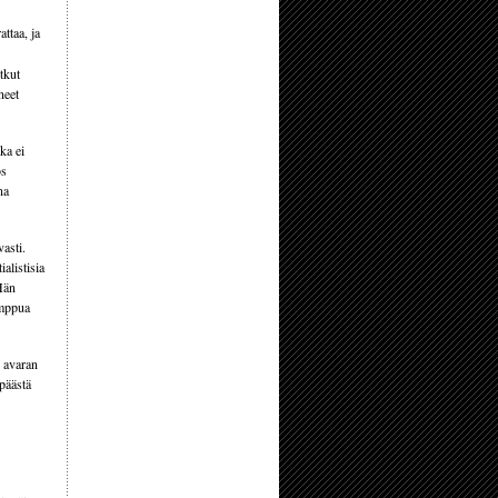
ttaa, ja
tkut
neet
ka ei
ös
na
vasti.
alistisia
Hän
amppua
n avaran
 päästä