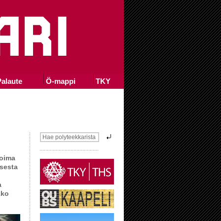
alaute
Ö-mappi
TKY
voima
ksesta
a
kko