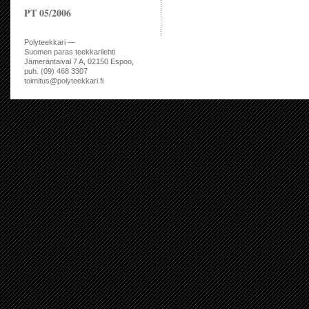
PT 05/2006
Polyteekkari —
Suomen paras teekkarilehti
Jämeräntaival 7 A, 02150 Espoo,
puh. (09) 468 3307
toimitus@polyteekkari.fi