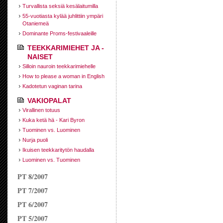
Turvallista seksiä kesälaitumilla
55-vuotiasta kylää juhlittiin ympäri
Otaniemeä
Dominante Proms-festivaaleille
TEEKKARIMIEHET JA -
NAISET
Silloin nauroin teekkarimiehelle
How to please a woman in English
Kadotetun vaginan tarina
VAKIOPALAT
Virallinen totuus
Kuka ketä hä - Kari Byron
Tuominen vs. Luominen
Nurja puoli
Ikuisen teekkaritytön haudalla
Luominen vs. Tuominen
PT 8/2007
PT 7/2007
PT 6/2007
PT 5/2007