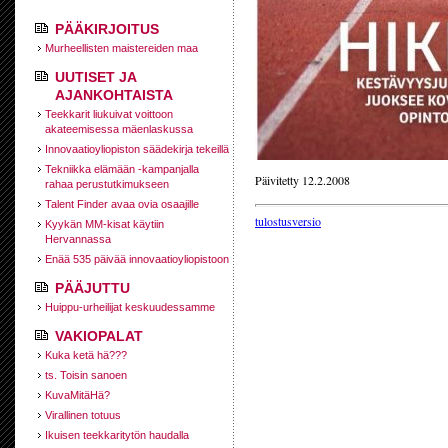
PÄÄKIRJOITUS
Murheellisten maistereiden maa
UUTISET JA
AJANKOHTAISTA
Teekkarit liukuivat voittoon
akateemisessa mäenlaskussa
Innovaatioyliopiston säädekirja tekeillä
Tekniikka elämään -kampanjalla
Päivitetty 12.2.2008
rahaa perustutkimukseen
Talent Finder avaa ovia osaajille
tulostusversio
Kyykän MM-kisat käytiin
Hervannassa
Enää 535 päivää innovaatioyliopistoon
PÄÄJUTTU
Huippu-urheilijat keskuudessamme
VAKIOPALAT
Kuka ketä hä???
ts. Toisin sanoen
KuvaMitäHä?
Virallinen totuus
Ikuisen teekkaritytön haudalla