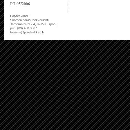
PT 05/2006
Polyteekkari —
Suomen paras teekkarilehti
Jämeräntaival 7 A, 02150 Espoo,
puh. (09) 468 3307
toimitus@polyteekkari.fi