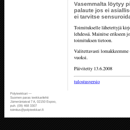
Vasemmalta löytyy pi
palaute jos ei asialli
ei tarvitse sensuroid
Toimitukselle lähetettyjä kirj
lehdessä. Mainitse erikseen jos
toimituksen tietoon.
Valitettavasti lomakkeemme on
vuoksi.
Päivitetty 13.6.2008
tulostusversio
Polyteekkari —
Suomen paras teekkarilehti
Jämeräntaival 7 A, 02150 Espoo,
puh. (09) 468 3307
toimitus@polyteekkari.fi