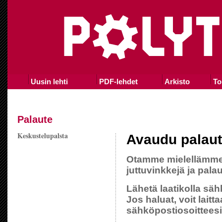
Uusin lehti
PDF-lehdet
Arkisto
To
Palaute
Keskustelupalsta
Avaudu palaut
Otamme mielellämme
juttuvinkkejä ja palau
Lähetä laatikolla säh
Jos haluat, voit lait
sähköpostiosoitteesi