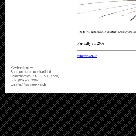
Päivitetty 8.5.2009
tulostusversio
Polyteekkari —
Suomen paras teekkarilehti
Jämeräntaival 7 A, 02150 Espoo,
puh. (09) 468 3307
toimitus@polyteekkari.fi