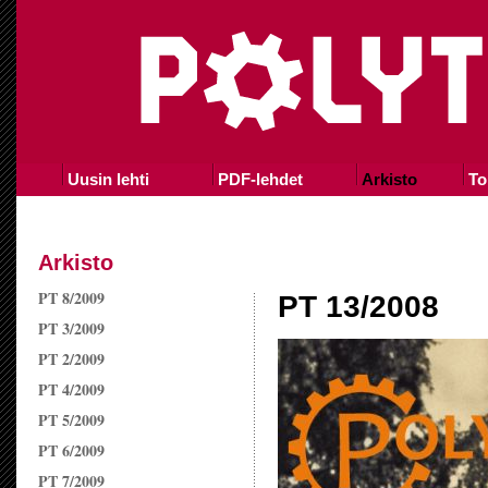
Uusin lehti
PDF-lehdet
Arkisto
To
Arkisto
PT 8/2009
PT 13/2008
PT 3/2009
PT 2/2009
PT 4/2009
PT 5/2009
PT 6/2009
PT 7/2009