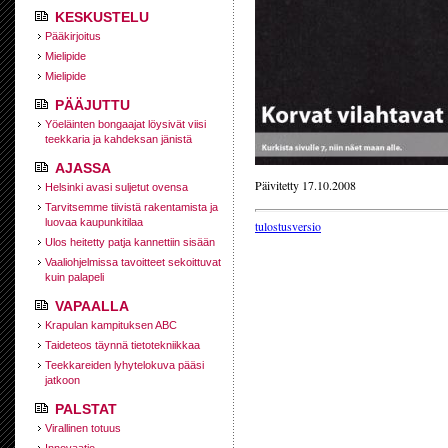
KESKUSTELU
Pääkirjoitus
Mielipide
Mielipide
PÄÄJUTTU
Yöeläinten bongaajat löysivät viisi
teekkaria ja kahdeksan jänistä
AJASSA
Päivitetty 17.10.2008
Helsinki avasi suljetut ovensa
Tarvitsemme tiivistä rakentamista ja
luovaa kaupunkitilaa
tulostusversio
Ulos heitetty patja kannettiin sisään
Vaaliohjelmissa tavoitteet sekoittuvat
kuin palapeli
VAPAALLA
Krapulan kampituksen ABC
Taideteos täynnä tietotekniikkaa
Teekkareiden lyhytelokuva pääsi
jatkoon
PALSTAT
Virallinen totuus