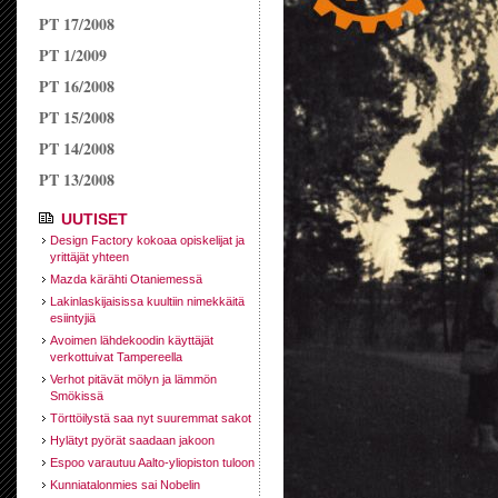
PT 17/2008
PT 1/2009
PT 16/2008
PT 15/2008
PT 14/2008
PT 13/2008
UUTISET
Design Factory kokoaa opiskelijat ja
yrittäjät yhteen
Mazda kärähti Otaniemessä
Lakinlaskijaisissa kuultiin nimekkäitä
esiintyjiä
Avoimen lähdekoodin käyttäjät
verkottuivat Tampereella
Verhot pitävät mölyn ja lämmön
Smökissä
Törttöilystä saa nyt suuremmat sakot
Hylätyt pyörät saadaan jakoon
Espoo varautuu Aalto-yliopiston tuloon
Kunniatalonmies sai Nobelin