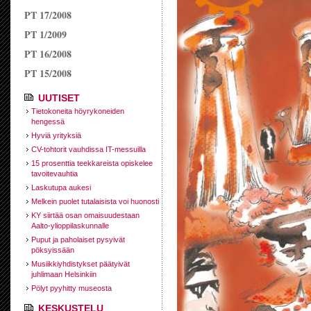
PT 17/2008
PT 1/2009
PT 16/2008
PT 15/2008
UUTISET
Tietokoneita höyrykoneiden
hengessä
Hyviä yrityksiä
CV-tohtorit vauhdissa IT-messuilla
15 prosenttia teekkareista opiskelee
tavoitevauhtia
Laskutupa aukesi
Melkein puolet tutalaisista voi huonosti
KY siirtää osan omaisuudestaan
Aalto-ylioppilaskunnalle
Puput ja paholaiset pysyivät
pöksyissään
Musiikkiyhdistykset päätyivät
juhlimaan Helsinkiin
Pölyt pyyhitty museosta
KESKUSTELU