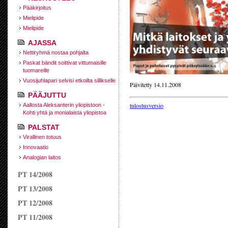
Pääkirjoitus
Mielipide
Mielipide
AJASSA
Nettiryhmä nostaa pohjalta
Paskat bändit soittivat vittumaisille
tuomareille
Vuosijuhlapari selvisi etkoilta sillikselle
Päivitetty 14.11.2008
PÄÄJUTTU
tulostusversio
Aallosta Aleksanterin yliopistoon -
Kohti yhtä ja monialaista yliopistoa
PALSTAT
Virallinen totuus
Innovaatio
Analogian laitos
PT 14/2008
PT 13/2008
PT 12/2008
PT 11/2008