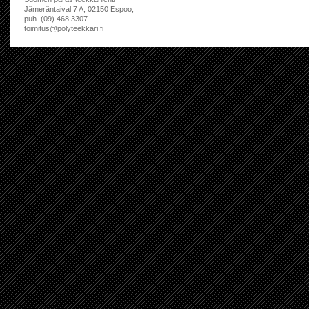
Jämeräntaival 7 A, 02150 Espoo,
puh. (09) 468 3307
toimitus@polyteekkari.fi