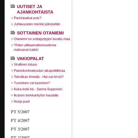
UUTISET JA
AJANKOHTAISTA
Parkkipaikat pois?
Juhlavuoden merkki julkistettiin
SOTTAINEN OTANIEMI
Otaniemi on sottapyttyjen luvattu maa
Yhden piittaamattomuudesta
maksavat kaikki
VAKIOPALAT
Virallinen totuus
Paistokorkeakoulun aikapolitiikkaa
Tekniikan ihmeitä - Hai vai hirviö?
Tuominen vai luominen?
Kuka ketä hä - Sanna Supponen
Ikuisen teekkaritytön haudalla
Nurja puoli
PT 5/2007
PT 4/2007
PT 3/2007
PT 2/2007