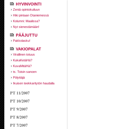
HYVINVOINTI
Zeniä opintokuiluun
Hiki pintaan Otaniemessä
Kolumni: Maalissa?
Nyt sienestämään!
PÄÄJUTTU
Pakkolasku!
VAKIOPALAT
Virallinen totuus
KukaKetäHä?
KuvaMitäHä?
ts. Toisin sanoen
Pölyttäjä
Ikuisen teekkari­tytön haudalla
PT 11/2007
PT 10/2007
PT 9/2007
PT 8/2007
PT 7/2007