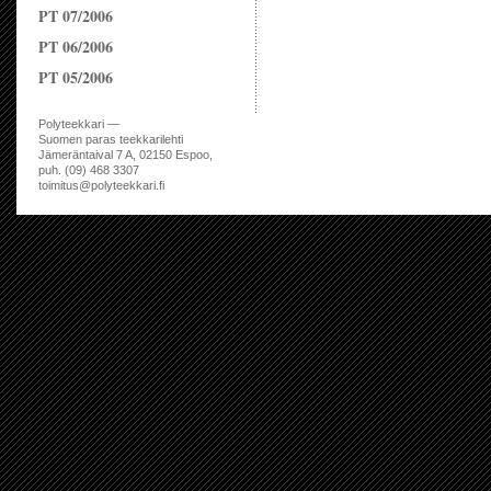
PT 07/2006
PT 06/2006
PT 05/2006
Polyteekkari —
Suomen paras teekkarilehti
Jämeräntaival 7 A, 02150 Espoo,
puh. (09) 468 3307
toimitus@polyteekkari.fi