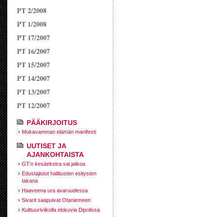
PT 2/2008
PT 1/2008
PT 17/2007
PT 16/2007
PT 15/2007
PT 14/2007
PT 13/2007
PT 12/2007
PÄÄKIRJOITUS
Mukavamman elämän manifesti
UUTISET JA
AJANKOHTAISTA
GT:n kesäekstra sai jatkoa
Edustajistot hallitusten esitysten
takana
Haaveena ura avaruudessa
Sivarit saapuivat Otaniemeen
Kulttuuri­viikolla elokuvia Dipolissa