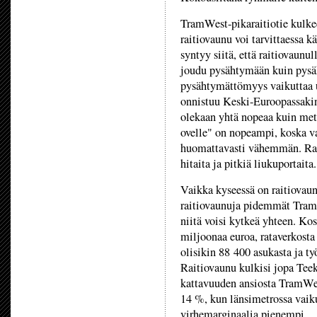
TramWest-pikaraitiotie kulke
raitiovaunu voi tarvittaessa k
syntyy siitä, että raitiovaunul
joudu pysähtymään kuin pysäke
pysähtymättömyys vaikuttaa u
onnistuu Keski-Euroopassakin
olekaan yhtä nopeaa kuin met
ovelle" on nopeampi, koska va
huomattavasti vähemmän. Rait
hitaita ja pitkiä liukuportaita.
Vaikka kyseessä on raitiovaunu
raitiovaunuja pidemmät TramW
niitä voisi kytkeä yhteen. Kos
miljoonaa euroa, rataverkosta
olisikin 88 400 asukasta ja t
Raitiovaunu kulkisi jopa Te
kattavuuden ansiosta TramWes
14 %, kun länsimetrossa vaik
virhemarginaalia pienempi.