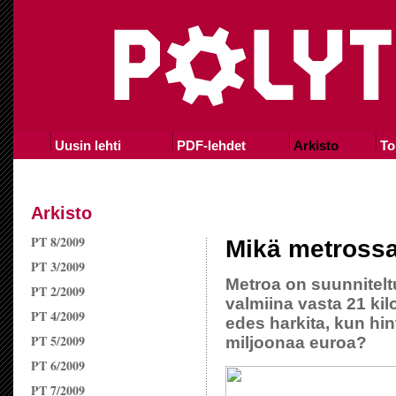
Uusin lehti
PDF-lehdet
Arkisto
To
Arkisto
PT 8/2009
Mikä metross
PT 3/2009
Metroa on suunniteltu
PT 2/2009
valmiina vasta 21 ki
PT 4/2009
edes harkita, kun hin
PT 5/2009
miljoonaa euroa?
PT 6/2009
PT 7/2009