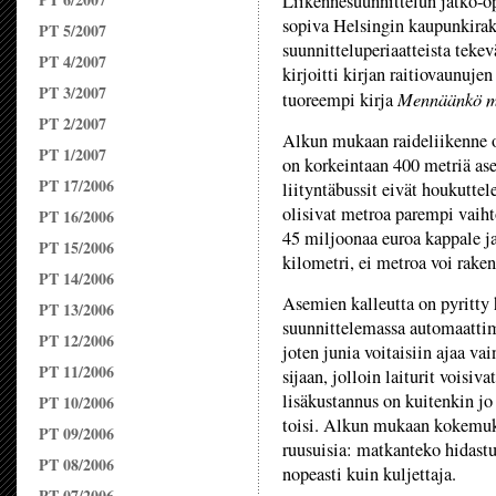
Liikennesuunnittelun jatko-o
sopiva Helsingin kaupunkirak
PT 5/2007
suunnitteluperiaatteista teke
PT 4/2007
kirjoitti kirjan raitiovaunuje
PT 3/2007
Mennäänkö m
tuoreempi kirja
PT 2/2007
Alkun mukaan raideliikenne o
PT 1/2007
on korkeintaan 400 metriä ase
PT 17/2006
liityntäbussit eivät houkuttel
olisivat metroa parempi vaih
PT 16/2006
45 miljoonaa euroa kappale ja
PT 15/2006
kilometri, ei metroa voi raken
PT 14/2006
Asemien kalleutta on pyritty 
PT 13/2006
suunnittelemassa automaattime
PT 12/2006
joten junia voitaisiin ajaa v
PT 11/2006
sijaan, jolloin laiturit voisi
lisäkustannus on kuitenkin jo
PT 10/2006
toisi. Alkun mukaan kokemuk
PT 09/2006
ruusuisia: matkanteko hidastu
PT 08/2006
nopeasti kuin kuljettaja.
PT 07/2006