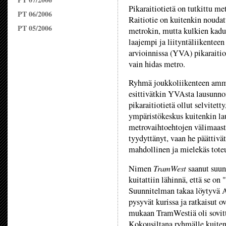
Pikaraitiotietä on tutkittu m
PT 06/2006
Raitiotie on kuitenkin noudat
PT 05/2006
metrokin, mutta kulkien kadull
laajempi ja liityntäliikentee
arvioinnissa (YVA) pikaraitio
vain hidas metro.
Ryhmä joukkoliikenteen ammatt
esittivätkin YVAsta lausunnon
pikaraitiotietä ollut selvitet
ympäristökeskus kuitenkin laus
metrovaihtoehtojen välimaast
tyydyttänyt, vaan he päättivät 
mahdollinen ja mielekäs toteu
TramWest
Nimen
saanut suunn
kuitattiin lähinnä, että se on
Suunnitelman takaa löytyvä A
pysyvät kurissa ja ratkaisut 
mukaan TramWestiä oli sovitt
Kokousiltana ryhmälle kuitenki