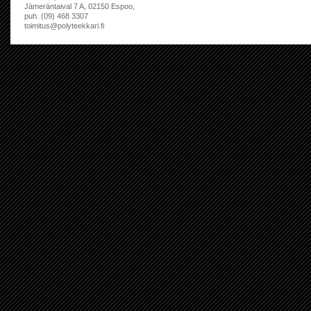
Jämeräntaival 7 A, 02150 Espoo,
puh. (09) 468 3307
toimitus@polyteekkari.fi