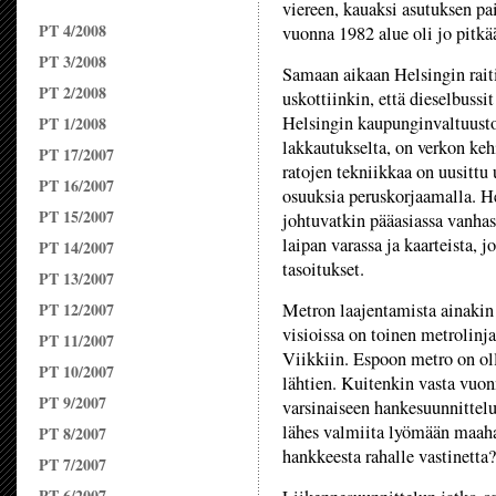
viereen, kauaksi asutuksen pa
PT 4/2008
vuonna 1982 alue oli jo pitkä
PT 3/2008
Samaan aikaan Helsingin raiti
PT 2/2008
uskottiinkin, että dieselbussi
Helsingin kaupunginvaltuusto 
PT 1/2008
lakkautukselta, on verkon ke
PT 17/2007
ratojen tekniikkaa on uusittu
PT 16/2007
osuuksia peruskorjaamalla. H
PT 15/2007
johtuvatkin pääasiassa vanhas
laipan varassa ja kaarteista, j
PT 14/2007
tasoitukset.
PT 13/2007
PT 12/2007
Metron laajentamista ainakin 
visioissa on toinen metrolinj
PT 11/2007
Viikkiin. Espoon metro on oll
PT 10/2007
lähtien. Kuitenkin vasta vuo
PT 9/2007
varsinaiseen hankesuunnittelu
lähes valmiita lyömään maah
PT 8/2007
hankkeesta rahalle vastinetta?
PT 7/2007
PT 6/2007