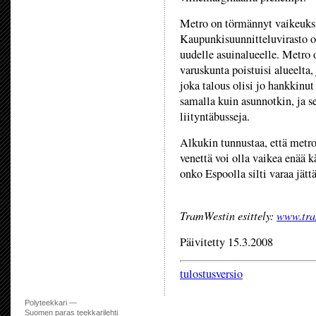
Metro on törmännyt vaikeuks
Kaupunkisuunnitteluvirasto on
uudelle asuinalueelle. Metro 
varuskunta poistuisi alueelta
joka talous olisi jo hankkinut
samalla kuin asunnotkin, ja s
liityntäbusseja.
Alkukin tunnustaa, että metroo
venettä voi olla vaikea enää 
onko Espoolla silti varaa jä
TramWestin esittely:
www.tra
Päivitetty 15.3.2008
tulostusversio
Polyteekkari —
Suomen paras teekkarilehti