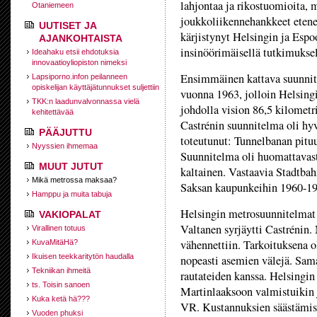
lahjontaa ja rikostuomioita,
Otaniemeen
joukkoliikennehankkeet etenev
UUTISET JA
kärjistynyt Helsingin ja Espoo
AJANKOHTAISTA
insinöörimäisellä tutkimuksell
Ideahaku etsii ehdotuksia
innovaatioyliopiston nimeksi
Ensimmäinen kattava suunnit
Lapsiporno.infon peilanneen
opiskelijan käyttäjätunnukset suljettiin
vuonna 1963, jolloin Helsingi
TKK:n laadunvalvonnassa vielä
johdolla vision 86,5 kilometr
kehitettävää
Castrénin suunnitelma oli hy
PÄÄJUTTU
toteutunut: Tunnelbanan pitu
Nyyssien ihmemaa
Suunnitelma oli huomattavast
MUUT JUTUT
kaltainen. Vastaavia Stadtbah
Mikä metrossa maksaa?
Saksan kaupunkeihin 1960-19
Hamppu ja muita tabuja
Helsingin metrosuunnitelmat
VAKIOPALAT
Valtanen syrjäytti Castrénin.
Virallinen totuus
vähennettiin. Tarkoituksena
KuvaMitäHä?
Ikuisen teekkaritytön haudalla
nopeasti asemien välejä. Sama
Tekniikan ihmeitä
rautateiden kanssa. Helsingi
ts. Toisin sanoen
Martinlaaksoon valmistuikin j
Kuka ketä hä???
VR. Kustannuksien säästämisek
Vuoden phuksi