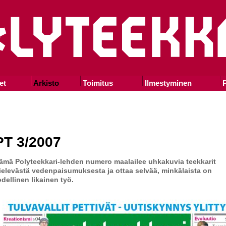
et
Arkisto
Toimitus
Ilmestyminen
P
PT 3/2007
ämä Polyteekkari-lehden numero maalailee uhkakuvia teekkarit
ielevästä vedenpaisumuksesta ja ottaa selvää, minkälaista on
odellinen likainen työ.