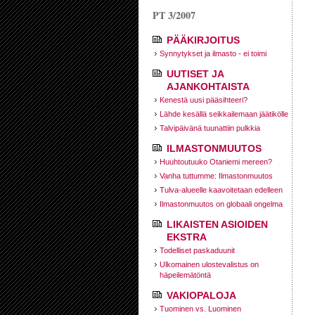
PT 3/2007
PÄÄKIRJOITUS
Synnytykset ja ilmasto - ei toimi
UUTISET JA
AJANKOHTAISTA
Kenestä uusi pääsihteeri?
Lähde kesällä seikkailemaan jäätikölle
Talvipäivänä tuunattiin pulkkia
ILMASTONMUUTOS
Huuhtoutuuko Otaniemi mereen?
Vanha tuttumme: Ilmastonmuutos
Tulva-alueelle kaavoitetaan edelleen
Ilmastonmuutos on globaali ongelma
LIKAISTEN ASIOIDEN
EKSTRA
Todelliset paskaduunit
Ulkomainen ulostevalistus on
häpeilemätöntä
VAKIOPALOJA
Tuominen vs. Luominen