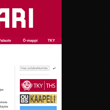
alaute
Ö-mappi
TKY
jen
stoista
n käytön