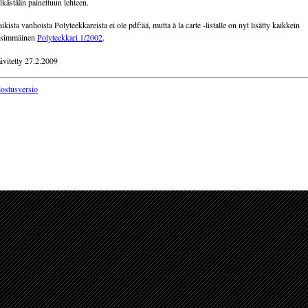
lkästään painettuun lehteen.
ikista vanhoista Polyteekkareista ei ole pdf:ää, mutta à la carte -listalle on nyt lisätty kaikkein
nsimmäinen
Polyteekkari 1/2002
.
ivitetty 27.2.2009
lostusversio