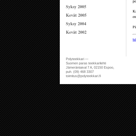
pe
Syksy 2005
Ka
Kevät 2005
e
Syksy 2004
Pä
Kevät 2002
tu
Polyteekkari —
Suomen paras teekkarilehti
Jämeräntaival 7 A, 02150 Espoo,
puh. (09) 468 3307
toimitus@polyteekkari.fi