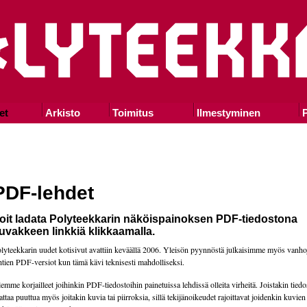
et
Arkisto
Toimitus
Ilmestyminen
P
PDF-lehdet
oit ladata Polyteekkarin näköispainoksen PDF-tiedostona
uvakkeen linkkiä klikkaamalla.
lyteekkarin uudet kotisivut avattiin keväällä 2006. Yleisön pyynnöstä julkaisimme myös vanho
htien PDF-versiot kun tämä kävi teknisesti mahdolliseksi.
emme korjailleet joihinkin PDF-tiedostoihin painetuissa lehdissä olleita virheitä. Joistakin tiedo
attaa puuttua myös joitakin kuvia tai piirroksia, sillä tekijänoikeudet rajoittavat joidenkin kuvie