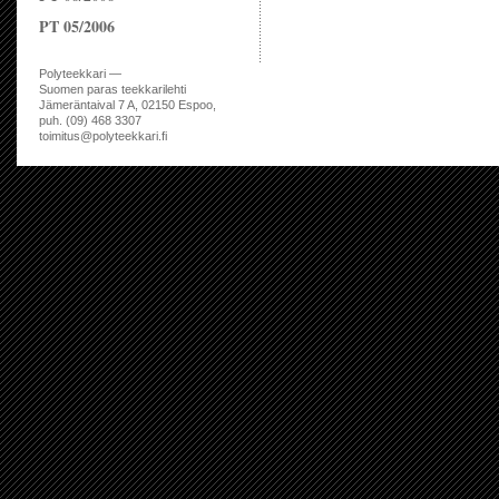
PT 05/2006
Polyteekkari —
Suomen paras teekkarilehti
Jämeräntaival 7 A, 02150 Espoo,
puh. (09) 468 3307
toimitus@polyteekkari.fi