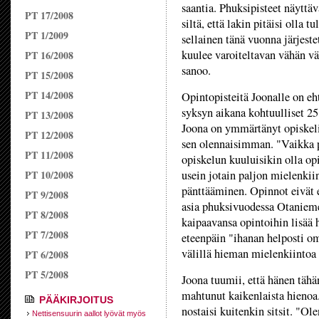
saantia. Phuksipisteet näyttäv
PT 17/2008
siltä, että lakin pitäisi olla t
PT 1/2009
sellainen tänä vuonna järjest
kuulee varoiteltavan vähän vä
PT 16/2008
sanoo.
PT 15/2008
PT 14/2008
Opintopisteitä Joonalle on eh
syksyn aikana kohtuulliset 25
PT 13/2008
Joona on ymmärtänyt opiskel
PT 12/2008
sen olennaisimman. "Vaikka p
PT 11/2008
opiskelun kuuluisikin olla opi
PT 10/2008
usein jotain paljon mielenkii
pänttääminen. Opinnot eivät 
PT 9/2008
asia phuksivuodessa Otanieme
PT 8/2008
kaipaavansa opintoihin lisää 
PT 7/2008
eteenpäin "ihanan helposti om
välillä hieman mielenkiintoa
PT 6/2008
PT 5/2008
Joona tuumii, että hänen tähä
mahtunut kaikenlaista hienoa
PÄÄKIRJOITUS
nostaisi kuitenkin sitsit. "Ole
Nettisensuurin aallot lyövät myös