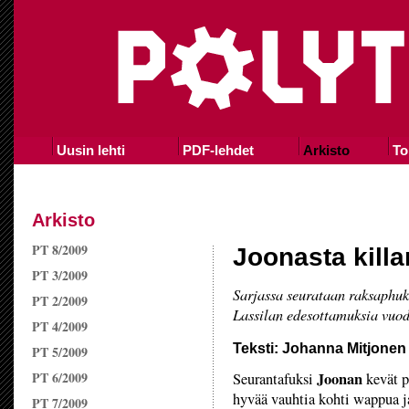
Uusin lehti
PDF-lehdet
Arkisto
To
Arkisto
PT 8/2009
Joonasta killan
PT 3/2009
Sarjassa seurataan raksaphuk
PT 2/2009
Lassilan edesottamuksia vuo
PT 4/2009
Teksti: Johanna Mitjonen
PT 5/2009
PT 6/2009
Joonan
Seurantafuksi
kevät p
hyvää vauhtia kohti wappua j
PT 7/2009