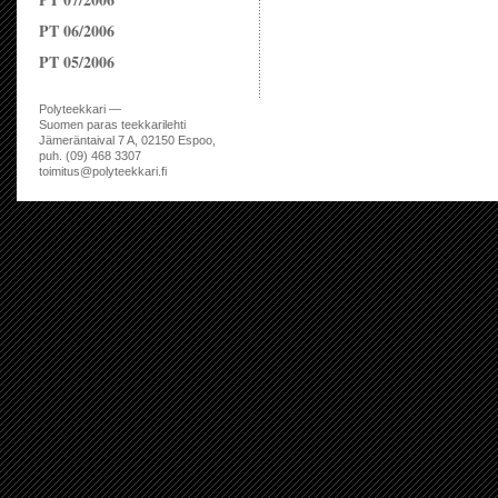
PT 06/2006
PT 05/2006
Polyteekkari —
Suomen paras teekkarilehti
Jämeräntaival 7 A, 02150 Espoo,
puh. (09) 468 3307
toimitus@polyteekkari.fi