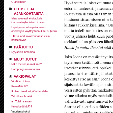
Hyvä seura ja loistavat ruuat
Otaniemeen
euforian tunteeksi, ja seuraa
UUTISET JA
loistavasta illasta olla tämä
AJANKOHTAISTA
ihastunut sitsaamiseen niin ko
Ideahaku etsii ehdotuksia
innovaatioyliopiston nimeksi
kiltansa lukkarikisällinä. "O
Lapsiporno.infon peilanneen
mutta todellinen koitos on va
opiskelijan käyttäjätunnukset suljettiin
vuotisjuhlissa huhtikuun puo
TKK:n laadunvalvonnassa vielä
kehitettävää
teekkarilaulun päässeen lähel
Hauki ja muita ihmeitä
sekä
PÄÄJUTTU
Nyyssien ihmemaa
Joko Joona on metsästänyt it
MUUT JUTUT
täyteiseen kesään tottuneena 
Mikä metrossa maksaa?
itsestäänselvyys, että opiskel
Hamppu ja muita tabuja
ja ansaita siten säästöjä lukuk
VAKIOPALAT
keskittyä itse asiaan." Joona 
Virallinen totuus
sijaisuuksia kevään ajan, osit
KuvaMitäHä?
voisi sitten pyhittää matkail
Ikuisen teekkaritytön haudalla
viime aikoina myös mahdollisu
Tekniikan ihmeitä
valitettavasti rajoittuisivat 
ts. Toisin sanoen
Saattaa olla, että ole töiden
Kuka ketä hä???
ja itselleni mieluisaa kesätyöp
Vuoden phuksi