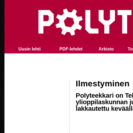
Uusin lehti
PDF-lehdet
Arkisto
To
Ilmestyminen
Polyteekkari on Te
ylioppilaskunnan j
lakkautettu kevääll