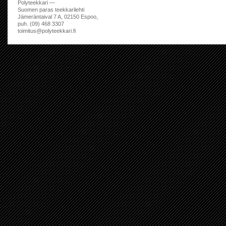
Polyteekkari —
Suomen paras teekkarilehti
Jämeräntaival 7 A, 02150 Espoo,
puh. (09) 468 3307
toimitus@polyteekkari.fi