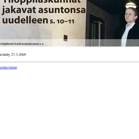
ivitetty 27.3.2009
lostusversio