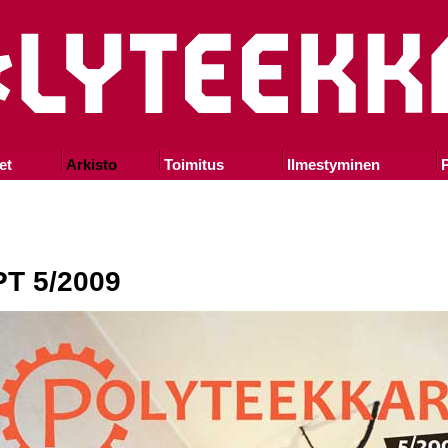
et
Arkisto
Toimitus
Ilmestyminen
P
PT 5/2009