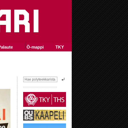
alaute
Ö-mappi
TKY