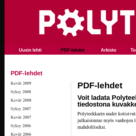
Uusin lehti
PDF-lehdet
Arkisto
To
PDF-lehdet
Kevät 2009
PDF-lehdet
Syksy 2008
Voit ladata Polyte
Kevät 2008
tiedostona kuvakke
Syksy 2007
Polyteekkarin uudet kotisivut
Kevät 2007
julkaisimme myös vanhojen le
Syksy 2006
mahdolliseksi.
Kevät 2006