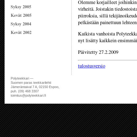
Olemme korjailleet joihinkin 
Syksy 2005
virheitä. Joistakin tiedostois
Kevät 2005
piirroksia, sillä tekijänoikeu
pelkästään painettuun lehteen
Syksy 2004
Kevät 2002
Kaikista vanhoista Polyteekkare
nyt lisätty kaikkein ensimm
Päivitetty 27.2.2009
tulostusversio
Polyteekkari —
Suomen paras teekkarilehti
Jämeräntaival 7 A, 02150 Espoo,
puh. (09) 468 3307
toimitus@polyteekkari.fi