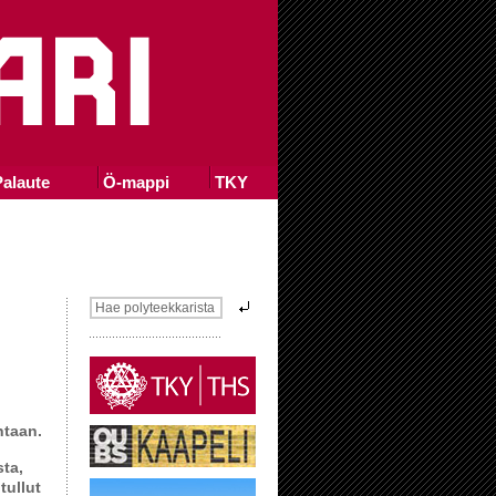
alaute
Ö-mappi
TKY
ntaan.
ta,
tullut