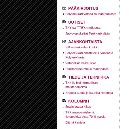
PÄÄKIRJOITUS
Polyteekkari vetoaa rauhan puolesta
UUTISET
TKY sai TTEY:n miljoonat
Jatko-opiskelijat Teekkarikylään
AJANKOHTAISTA
SIK on kukkulan kunkku
Polyteekkari onnittelee 4-vuotiasta
Polyteekkaria
Virtuaalisia vaikeuksia
Puolimeluisa mökki mäenpäällä
TIEDE JA TEKNIIKKA
TKK:lle bioinformatiikan
maisteriohjelma
Nopeita autoja ja kauniita robotteja
KOLUMNIT
Jotain laatua kiitos
TKK mainosmiehenä:
tietoteekkareista 70 % naisia
Elämä kanista