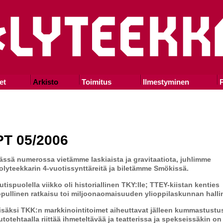
et
Arkisto
Toimitus
Ilmestyminen
P
PT 05/2006
ässä numerossa vietämme laskiaista ja gravitaatiota, juhlimme
olyteekkarin 4-vuotissynttäreitä ja biletämme Smökissä.
utispuolella viikko oli historiallinen TKY:lle; TTEY-kiistan kenties
opullinen ratkaisu toi miljoonaomaisuuden ylioppilaskunnan halli
isäksi TKK:n markkinointitoimet aiheuttavat jälleen kummastustus
utotehtaalla riittää ihmeteltävää ja teatterissa ja spekseissäkin on 