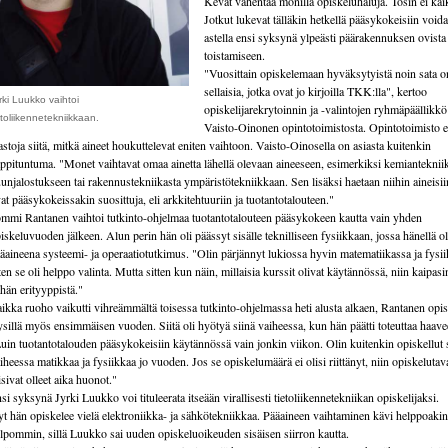
Kevät vähentää monilla opiskeluhaluja. Tosin ei kaik
Jotkut lukevat tälläkin hetkellä pääsykokeisiin void
astella ensi syksynä ylpeästi päärakennuksen ovista 
toistamiseen.
"Vuosittain opiskelemaan hyväksytyistä noin sata o
sellaisia, jotka ovat jo kirjoilla TKK:lla", kertoo
rki Luukko vaihtoi
opiskelijarekrytoinnin ja -valintojen ryhmäpäällikkö
etoliikennetekniikkaan.
Vaisto-Oinonen opintotoimistosta. Opintotoimisto e
lastoja siitä, mitkä aineet houkuttelevat eniten vaihtoon. Vaisto-Oinosella on asiasta kuitenkin
ppituntuma. "Monet vaihtavat omaa ainetta lähellä olevaan aineeseen, esimerkiksi kemianteknii
unjalostukseen tai rakennustekniikasta ympäristötekniikkaan. Sen lisäksi haetaan niihin aineisii
at pääsykokeissakin suosittuja, eli arkkitehtuuriin ja tuotantotalouteen."
mmi Rantanen vaihtoi tutkinto-ohjelmaa tuotantotalouteen pääsykokeen kautta vain yhden
iskeluvuoden jälkeen. Alun perin hän oli päässyt sisälle teknilliseen fysiikkaan, jossa hänellä ol
äaineena systeemi- ja operaatiotutkimus. "Olin pärjännyt lukiossa hyvin matematiikassa ja fysii
ten se oli helppo valinta. Mutta sitten kun näin, millaisia kurssit olivat käytännössä, niin kaipasi
hän erityyppistä."
ikka ruoho vaikutti vihreämmältä toisessa tutkinto-ohjelmassa heti alusta alkaen, Rantanen opis
ysillä myös ensimmäisen vuoden. Siitä oli hyötyä siinä vaiheessa, kun hän päätti toteuttaa haave
uin tuotantotalouden pääsykokeisiin käytännössä vain jonkin viikon. Olin kuitenkin opiskellut 
iheessa matikkaa ja fysiikkaa jo vuoden. Jos se opiskelumäärä ei olisi riittänyt, niin opiskelutav
isivat olleet aika huonot."
si syksynä Jyrki Luukko voi tituleerata itseään virallisesti tietoliikennetekniikan opiskelijaksi.
t hän opiskelee vielä elektroniikka- ja sähkötekniikkaa. Pääaineen vaihtaminen kävi helppoakin
lpommin, sillä Luukko sai uuden opiskeluoikeuden sisäisen siirron kautta.