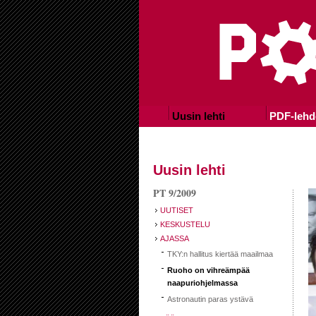
Uusin lehti
PDF-lehd
Uusin lehti
PT 9/2009
UUTISET
KESKUSTELU
AJASSA
TKY:n hallitus kiertää maailmaa
Ruoho on vihreämpää
naapuriohjelmassa
Astronautin paras ystävä