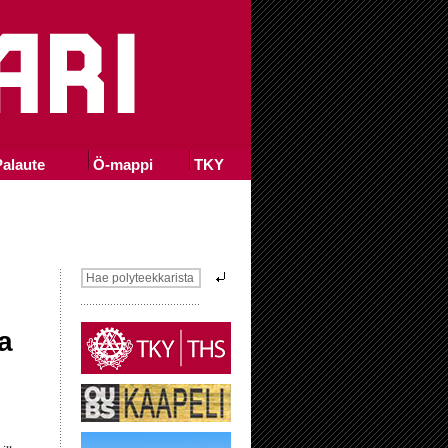
alaute
Ö-mappi
TKY
a