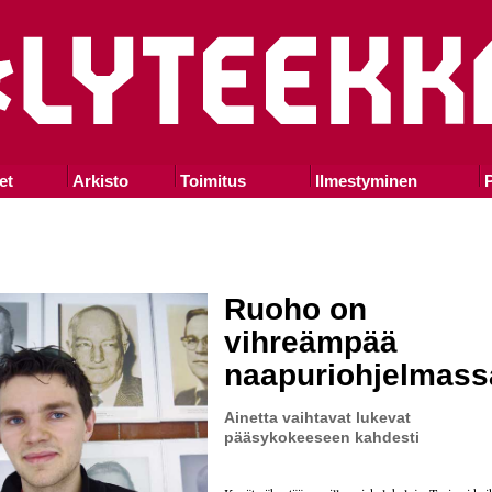
et
Arkisto
Toimitus
Ilmestyminen
P
Ruoho on
vihreämpää
naapuriohjelmass
Ainetta vaihtavat lukevat
pääsykokeeseen kahdesti