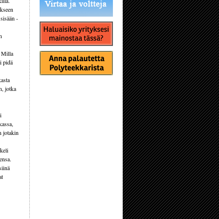
illa.
akseen
sisään -
n
 Milla
i pidä
kasta
n, jotka
i
kassa,
n jotakin
keli
ensa.
siinä
at