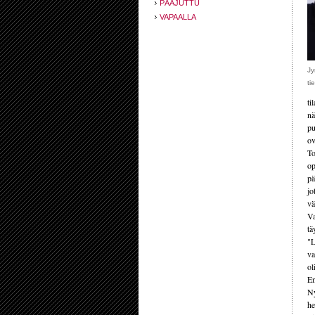
PÄÄJUTTU
VAPAALLA
Jy
ti
ti
nä
pu
ov
To
op
pä
jo
vä
Va
tä
"L
va
ol
En
Ny
he