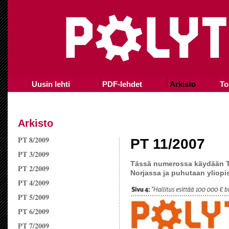
Uusin lehti
PDF-lehdet
Arkisto
To
Arkisto
PT 8/2009
PT 11/2007
PT 3/2009
Tässä numerossa käydään Te
PT 2/2009
Norjassa ja puhutaan yliopi
PT 4/2009
PT 5/2009
PT 6/2009
PT 7/2009