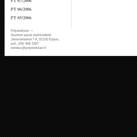
PT 07/2006
PT 06/2006
PT 05/2006
Polyteekkari —
Suomen paras teekkarilehti
Jämeräntaival 7 A, 02150 Espoo,
puh. (09) 468 3307
toimitus@polyteekkari.fi