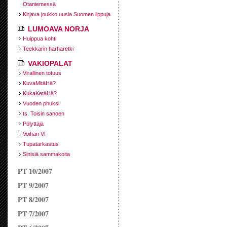
Otaniemessä
Kirjava joukko uusia Suomen lippuja
LUMOAVA NORJA
Huippua kohti
Teekkarin harharetki
VAKIOPALAT
Virallinen totuus
KuvaMitäHä?
KukaKetäHä?
Vuoden phuksi
ts. Toisin sanoen
Pölyttäjä
Voihan V!
Tupatarkastus
Sinisiä sammakoita
PT 10/2007
PT 9/2007
PT 8/2007
PT 7/2007