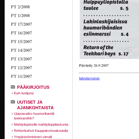
PT 2/2008
PT 1/2008
PT 17/2007
PT 16/2007
PT 15/2007
PT 14/2007
PT 13/2007
Päivitetty 26.9.2007
PT 12/2007
PT 11/2007
tulostusversio
PÄÄKIRJOITUS
Kuin luotijuna
UUTISET JA
AJANKOHTAISTA
Uppoavatko huumoribandit
teekkareihin?
Mahtiyliopistolle mahtiylioppilaskunta
Rehtorikahvit Kauppakorkeakoululla
Ympäristöministeri vieraili