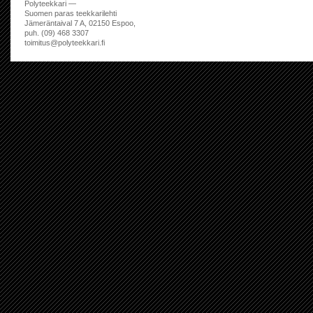
Polyteekkari —
Suomen paras teekkarilehti
Jämeräntaival 7 A, 02150 Espoo,
puh. (09) 468 3307
toimitus@polyteekkari.fi