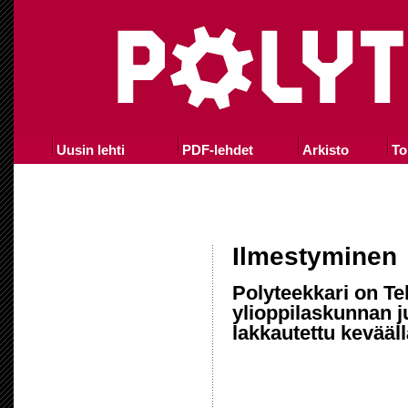
Uusin lehti
PDF-lehdet
Arkisto
To
Ilmestyminen
Polyteekkari on Te
ylioppilaskunnan j
lakkautettu kevääll