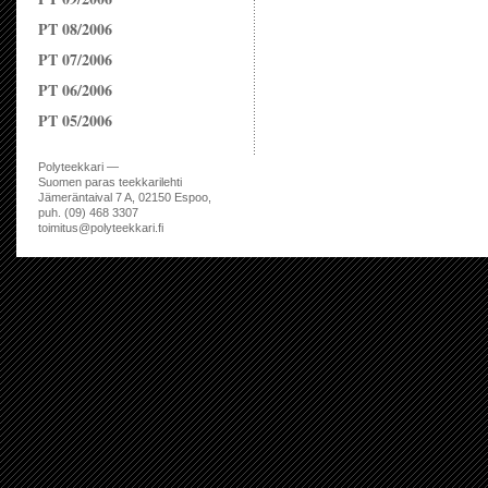
PT 08/2006
PT 07/2006
PT 06/2006
PT 05/2006
Polyteekkari —
Suomen paras teekkarilehti
Jämeräntaival 7 A, 02150 Espoo,
puh. (09) 468 3307
toimitus@polyteekkari.fi