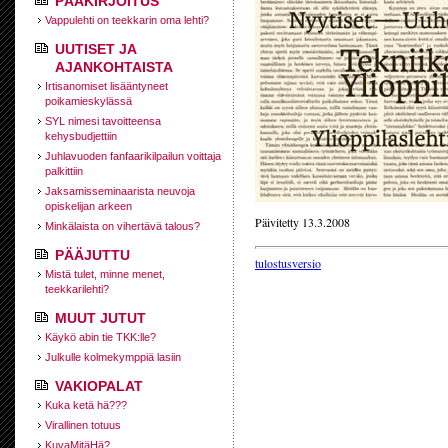
PÄÄKIRJOITUS
Vappulehti on teekkarin oma lehti?
UUTISET JA
AJANKOHTAISTA
Irtisanomiset lisääntyneet
poikamieskylässä
SYL nimesi tavoitteensa
kehysbudjettiin
Juhlavuoden fanfaarikilpailun voittaja
palkittiin
Jaksamisseminaarista neuvoja
opiskelijan arkeen
Päivitetty 13.3.2008
Minkälaista on vihertävä talous?
PÄÄJUTTU
tulostusversio
Mistä tulet, minne menet,
teekkarilehti?
MUUT JUTUT
Käykö abin tie TKK:lle?
Julkulle kolmekymppiä lasiin
VAKIOPALAT
Kuka ketä hä???
Virallinen totuus
KuvaMitäHä?