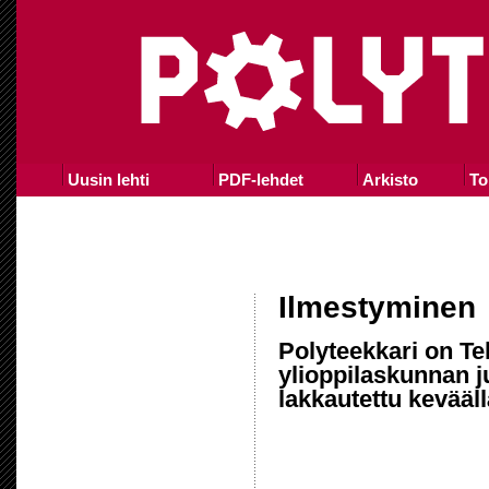
Uusin lehti
PDF-lehdet
Arkisto
To
Ilmestyminen
Polyteekkari on Te
ylioppilaskunnan j
lakkautettu kevääll