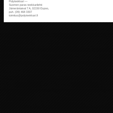
Polyteekkari —
Suomen paras teekkarilehti
Jämeräntaival 7 A, 02150 Espoo,
puh. (09) 468 3307
toimitus@polyteekkari.fi