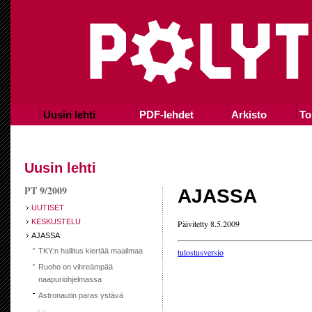
Uusin lehti
PDF-lehdet
Arkisto
To
Uusin lehti
PT 9/2009
AJASSA
UUTISET
KESKUSTELU
Päivitetty 8.5.2009
AJASSA
TKY:n hallitus kiertää maailmaa
tulostusversio
Ruoho on vihreämpää
naapuriohjelmassa
Astronautin paras ystävä