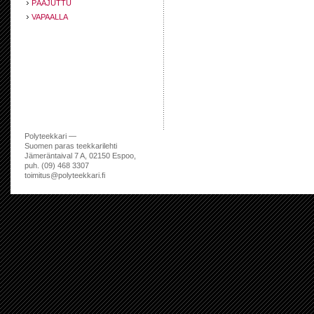
PÄÄJUTTU
VAPAALLA
Polyteekkari —
Suomen paras teekkarilehti
Jämeräntaival 7 A, 02150 Espoo,
puh. (09) 468 3307
toimitus@polyteekkari.fi