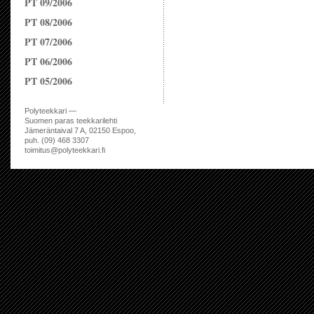
PT 09/2006
PT 08/2006
PT 07/2006
PT 06/2006
PT 05/2006
Polyteekkari —
Suomen paras teekkarilehti
Jämeräntaival 7 A, 02150 Espoo,
puh. (09) 468 3307
toimitus@polyteekkari.fi