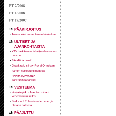
PT 2/2008
PT 1/2008
PT 17/2007
PÄÄKIRJOITUS
Toinen käsi antaa, toinen käsi ottaa
UUTISET JA
AJANKOHTAISTA
YTV harkitsee opiskelija-alennusten
poistoa
Sävellä fanfaari!
Gravitaatio siirtyy Royal Onnelaan
Itämeri huolestutti meppejä
Helena kylävaalien
äänikuningattareksi
VESITEEMA
Vesijalanjälki - Armoton mittari
vedenkulutuksellesi
Surf´s up! Tulevaisuuden energia
otetaan aalloista
PÄÄJUTTU