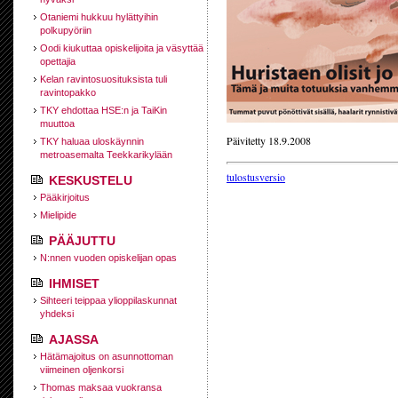
Otaniemi hukkuu hylättyihin
polkupyöriin
Oodi kiukuttaa opiskelijoita ja väsyttää
opettajia
Kelan ravintosuosituksista tuli
ravintopakko
TKY ehdottaa HSE:n ja TaiKin
muuttoa
Päivitetty 18.9.2008
TKY haluaa uloskäynnin
metroasemalta Teekkarikylään
tulostusversio
KESKUSTELU
Pääkirjoitus
Mielipide
PÄÄJUTTU
N:nnen vuoden opiskelijan opas
IHMISET
Sihteeri teippaa ylioppilaskunnat
yhdeksi
AJASSA
Hätämajoitus on asunnottoman
viimeinen oljenkorsi
Thomas maksaa vuokransa