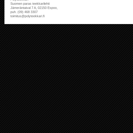
Suomen paras teekkarilehti
Jämeräntaival 7 A, 02150 Espoo,
puh. (09) 468 3307
toimitus@polyteekkari.fi