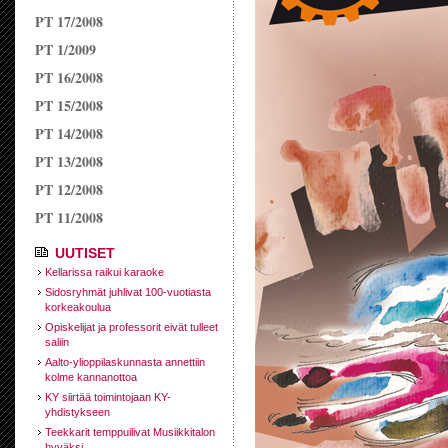
PT 17/2008
PT 1/2009
PT 16/2008
PT 15/2008
PT 14/2008
PT 13/2008
PT 12/2008
PT 11/2008
UUTISET
Kellarissa raikui karaoke
Sidosryhmät juhlivat 100-vuotiasta
korkeakoulua
Opiskelijat ja professorit eivät tulleet
saliin
Aalto-ylioppilaskunnasta annettiin
kolme kannanottoa
KY siirtää toimintojaan KY-
yhdistykseen
Teekkarit temppuilivat Musiikkitalon
hyväksi