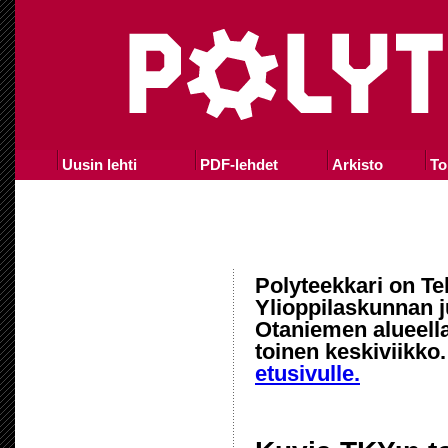
Uusin lehti
PDF-lehdet
Arkisto
To
Polyteekkari on Te
Ylioppilaskunnan j
Otaniemen alueella
toinen keskiviikko
etusivulle.