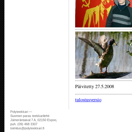
Päivitetty 27.5.2008
tulostusversio
Polyteekkari —
Suomen paras teekkarilehti
Jämeräntaival 7 A, 02150 Espoo,
puh. (09) 468 3307
toimitus@polyteekkari.fi