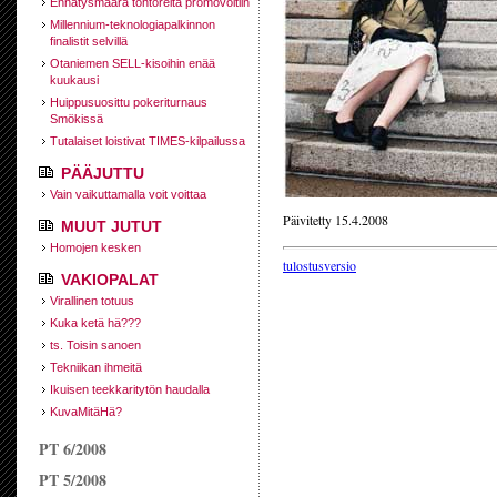
Ennätysmäärä tohtoreita promovoitiin
Millennium-teknologiapalkinnon
finalistit selvillä
Otaniemen SELL-kisoihin enää
kuukausi
Huippusuosittu pokeriturnaus
Smökissä
Tutalaiset loistivat TIMES-kilpailussa
PÄÄJUTTU
Vain vaikuttamalla voit voittaa
Päivitetty 15.4.2008
MUUT JUTUT
Homojen kesken
tulostusversio
VAKIOPALAT
Virallinen totuus
Kuka ketä hä???
ts. Toisin sanoen
Tekniikan ihmeitä
Ikuisen teekkaritytön haudalla
KuvaMitäHä?
PT 6/2008
PT 5/2008