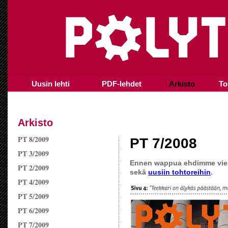
Uusin lehti
PDF-lehdet
Arkisto
To
Arkisto
PT 8/2009
PT 7/2008
PT 3/2009
Ennen wappua ehdimme viel
PT 2/2009
sekä
uusiin tohtoreihin
.
PT 4/2009
PT 5/2009
PT 6/2009
PT 7/2009