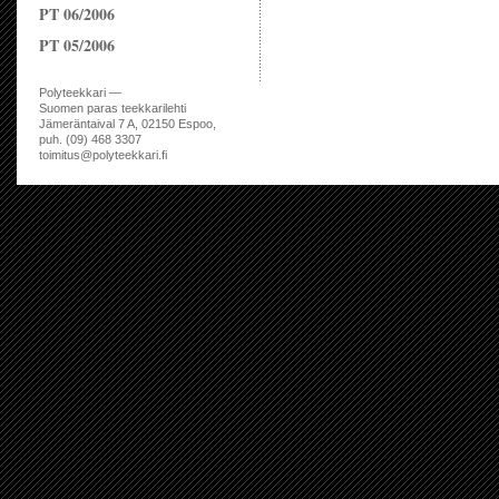
PT 06/2006
PT 05/2006
Polyteekkari —
Suomen paras teekkarilehti
Jämeräntaival 7 A, 02150 Espoo,
puh. (09) 468 3307
toimitus@polyteekkari.fi