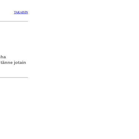
TAKAISIN
nha
 tänne jotain