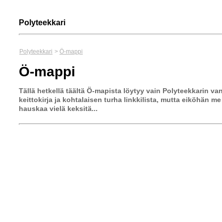
Polyteekkari
Polyteekkari
>
Ö-mappi
Ö-mappi
Tällä hetkellä täältä Ö-mapista löytyy vain Polyteekkarin va
keittokirja ja kohtalaisen turha linkkilista, mutta eiköhän me
hauskaa vielä keksitä...