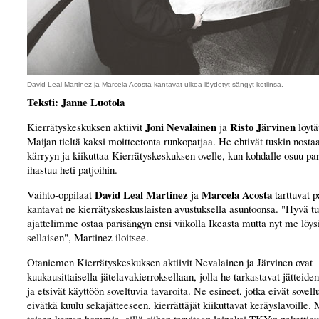
David Leal Martinez ja Marcela Acosta kantavat ulkoa löydetyt sängyt kotiinsa.
Teksti: Janne Luotola
Joni Nevalainen
Risto Järvinen
Kierrätyskeskuksen aktiivit
ja
löytä
Maijan tieltä kaksi moitteetonta runkopatjaa. He ehtivät tuskin nostaa
kärryyn ja kiikuttaa Kierrätyskeskuksen ovelle, kun kohdalle osuu par
ihastuu heti patjoihin.
David Leal Martinez
Marcela Acosta
Vaihto-oppilaat
ja
tarttuvat p
kantavat ne kierrätyskeskuslaisten avustuksella asuntoonsa. "Hyvä tu
ajattelimme ostaa parisängyn ensi viikolla Ikeasta mutta nyt me lö
sellaisen", Martinez iloitsee.
Otaniemen Kierrätyskeskuksen aktiivit Nevalainen ja Järvinen ovat
kuukausittaisella jätelavakierroksellaan, jolla he tarkastavat jätteide
ja etsivät käyttöön soveltuvia tavaroita. Ne esineet, jotka eivät sovel
eivätkä kuulu sekajätteeseen, kierrättäjät kiikuttavat keräyslavoille. 