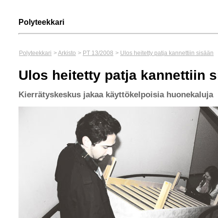
Polyteekkari
Polyteekkari
>
Arkisto
>
PT 13/2008
>
Ulos heitetty patja kannettiin sisään
Ulos heitetty patja kannettiin 
Kierrätyskeskus jakaa käyttökelpoisia huonekaluja