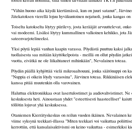
toisen kerran hommia, sillä siihen tarvitaan lainaksi TKY:n pakettiau
"Vähän huono aika käydä kiertämässä, kun on juuri satanut", Järvine
Jätekatoksen vierellä lojuu hyväkuntoinen nojatuoli, jonka kangas on
Toiselta katokselta löytyy piirilevy, josta kerääjät arvuuttelevat, onko
vai modeemi. Lisäksi löytyy kummallinen valkoinen kehikko, jota Jä
sateenvarjotelineeksi.
Yksi pöytä lepää vanhan kaapin varassa. Pöydästä puuttuu kaksi jalk
tuollaisesta saa mitään käyttökelpoista - meillä on ollut pöydän jatkei
vuotta, eivätkä ne ole liikahtaneet mihinkään", Nevalainen toteaa.
Pöydän päällä kyhjöttää vielä mikroaaltouuni, jonka säätönuppi on ka
"Nuppia ei oikein löydy varaosina", Järvinen toteaa. Rikkinäisen elek
kanssa pitää muutenkin olla varovainen.
Haluttua elektroniikkaa ovat lasertulostimet ja audiovahvistimet. Ne 
keskuksesta heti. Ainoastaan yhdet "esteettisesti haasteelliset" kaiut
töllötin lojuvat yhä keskuksessa.
Otaniemen Kierrätyskeskus on reilun vuoden ikäinen. Nevalainen ke
viime syksynä teekkari-illassa "Miten teekkari voi vaikuttaa poliittise
kerrottiin, että kansalaisaktivismi on keino vaikuttaa - esimerkiksi ki