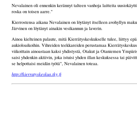
Nevalainen oli ennenkin kerännyt talteen vanhoja laitteita uusiokäyt
roska on toisen aarre."
Kierrostensa aikana Nevalainen on löytänyt itselleen avohyllyn mak
Järvinen on löytänyt ainakin vesikannun ja laverin.
Ainoa kielteinen palaute, mitä Kierrätyskeskukselle tulee, liittyy epä
aukioloaikoihin. Vihreiden teekkareiden perustamaa Kierrätyskeskust
viikoittain ainoastaan kaksi yhdistystä, Otakut ja Otaniemen Ympäri
saisi yhdenkin aktiivin, joka istuisi yhden illan keskuksessa tai päivitt
se helpottaisi meidän työtä", Nevalainen toteaa.
http://
kierratyskeskus.tky.fi